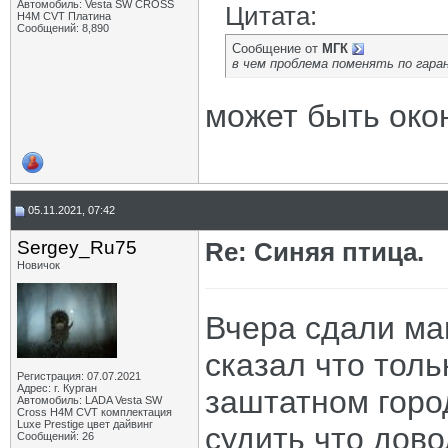
Автомобиль: Vesta SW CROSS
Цитата:
H4M CVT Платина
Сообщений: 8,890
Сообщение от
МГК
в чем проблема поменять по гара
может быть око
05.11.2021, 07:42
Sergey_Ru75
Re: Синяя птица.
Новичок
Вчера сдали ма
сказал что толь
Регистрация: 07.07.2021
Адрес: г. Курган
заштатном горо
Автомобиль: LADA Vesta SW
Cross H4M CVT комплектация
Luxe Prestige цвет дайвинг
судить что дов
Сообщений: 26