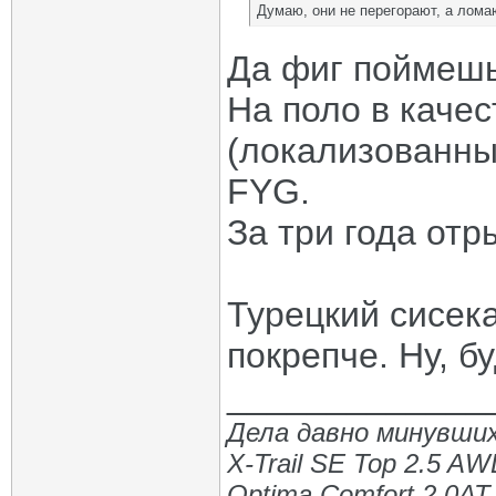
Думаю, они не перегорают, а лома
Да фиг поймешь
На поло в качес
(локализованный
FYG.
За три года отр
Турецкий сисека
покрепче. Ну, б
_____________
Дела давно минувших
X-Trail SE Top 2.5 A
Optima Comfort 2.0AT