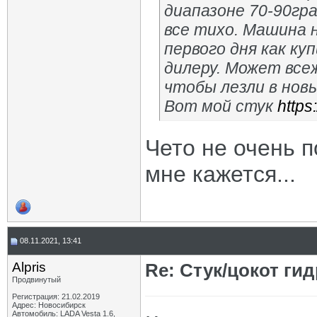
диапазоне 70-90гра
все тихо. Машина н
первого дня как ку
дилеру. Может всеж
чтобы лезли в новы
Вот мой стук
http
Чето не очень п
мне кажется...
08.11.2021, 13:41
Alpris
Re: Стук/цокот ги
Продвинутый
Регистрация: 21.02.2019
Адрес: Новосибирск
Автомобиль: LADA Vesta 1.6,