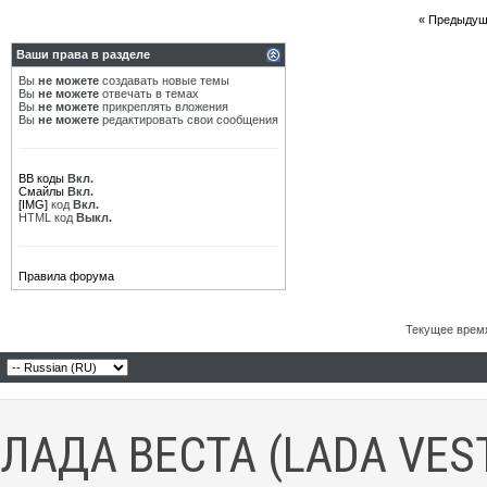
«
Предыдущ
Ваши права в разделе
Вы
не можете
создавать новые темы
Вы
не можете
отвечать в темах
Вы
не можете
прикреплять вложения
Вы
не можете
редактировать свои сообщения
BB коды
Вкл.
Смайлы
Вкл.
[IMG]
код
Вкл.
HTML код
Выкл.
Правила форума
Текущее врем
ЛАДА ВЕСТА (LADA VES