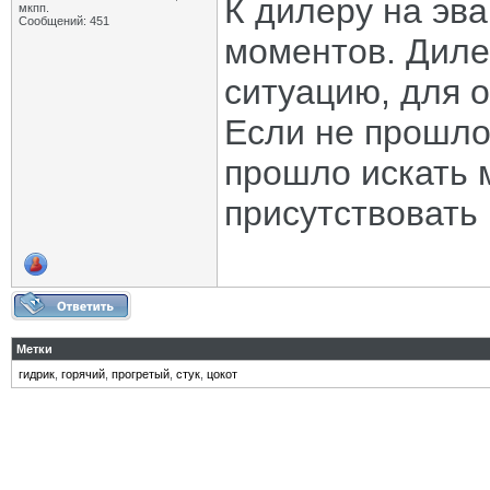
К дилеру на эв
мкпп.
Сообщений: 451
моментов. Диле
ситуацию, для 
Если не прошло
прошло искать 
присутствовать
Метки
гидрик
,
горячий
,
прогретый
,
стук
,
цокот