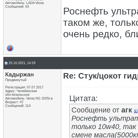
Автомобиль: LADA Vesta
Сообщений: 93
Роснефть ультр
таком же, тольк
очень редко, б
25.10.2021, 14:29
Кадыржан
Re: Стук/цокот ги
Продвинутый
Регистрация: 07.07.2017
Адрес: Челябинская
обл.Кизильское
Цитата:
Автомобиль: Vesta NG 2025г.в
Возраст: 47
Сообщений: 114
Сообщение от
агк
Роснефть ультрате
только 10w40, так 
смене масла(5000к