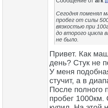
Сообщение от
агк
Сегодня поменял м
пробег от силы 500
вязкостью при 100г
до второго цикла 
не было.
Привет. Как ма
день? Стук не 
У меня подобна
стучит, а в диа
После полного 
пробег 1000км. 
купил. На этой 