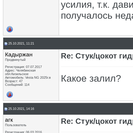
усилия, т.к. дав
получалось нед
25.10.2021, 11:21
Кадыржан
Re: Стук/цокот ги
Продвинутый
Регистрация: 07.07.2017
Адрес: Челябинская
обл.Кизильское
Какое залил?
Автомобиль: Vesta NG 2025г.в
Возраст: 47
Сообщений: 114
25.10.2021, 14:16
агк
Re: Стук/цокот ги
Пользователь
Регистрация: 06.03.2016