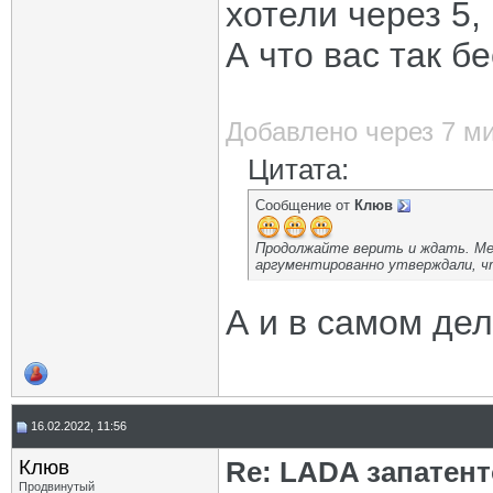
хотели через 5,
А что вас так б
Добавлено через 7 м
Цитата:
Сообщение от
Клюв
Продолжайте верить и ждать. Меж
аргументированно утверждали, чт
А и в самом деле
16.02.2022, 11:56
Клюв
Re: LADA запатен
Продвинутый