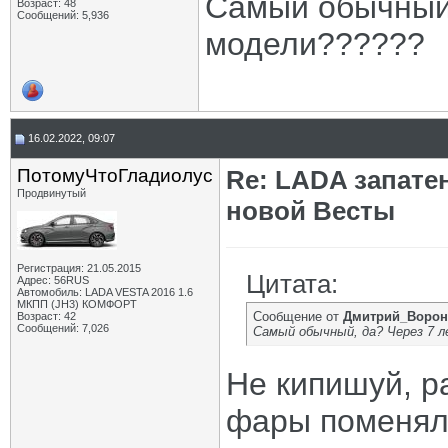
Самый обычный,
Возраст: 48
Сообщений: 5,936
модели??????
16.02.2022, 09:07
ПотомуЧтоГладиолус
Re: LADA запате
Продвинутый
новой Весты
Регистрация: 21.05.2015
Цитата:
Адрес: 56RUS
Автомобиль: LADA VESTA 2016 1.6
МКПП (JH3) КОМФОРТ
Сообщение от
Дмитрий_Ворон
Возраст: 42
Сообщений: 7,026
Самый обычный, да? Через 7 л
Не кипишуй, р
фары поменял,