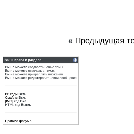
«
Предыдущая т
Ваши права в разделе
Вы
не можете
создавать новые темы
Вы
не можете
отвечать в темах
Вы
не можете
прикреплять вложения
Вы
не можете
редактировать свои сообщения
BB коды
Вкл.
Смайлы
Вкл.
[IMG]
код
Вкл.
HTML код
Выкл.
Правила форума