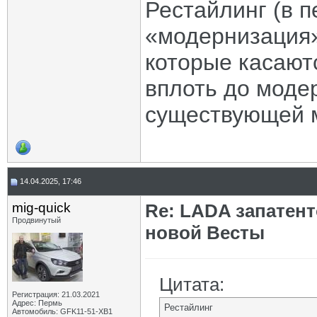
Рестайлинг (в п
«модернизация»
которые касают
вплоть до модер
существующей 
14.04.2025, 17:46
mig-quick
Re: LADA запатен
Продвинутый
новой Весты
Цитата:
Регистрация: 21.03.2021
Адрес: Пермь
Рестайлинг
Автомобиль: GFK11-51-ХВ1