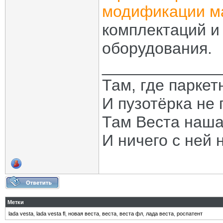
модификации 
комплектаций и
оборудования.
_____________
Там, где паркет
И пузотёрка не 
Там Веста наша
И ничего с ней 
Метки
lada vesta
,
lada vesta fl
,
новая веста
,
веста
,
веста фл
,
лада веста
,
роспатент