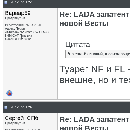
16.02.2022, 17:26
Варвар59
Re: LADA запатен
Продвинутый
новой Весты
Регистрация: 26.03.2020
Адрес: Пермь
Автомобиль: Vesta SW CROSS
H4M CVT Платина
Сообщений: 8,894
Цитата:
Это самый обычный, в самом обще
Туарег NF и FL 
внешне, но и те
16.02.2022, 17:49
Сергей_СПб
Re: LADA запатен
Продвинутый
новой Весты