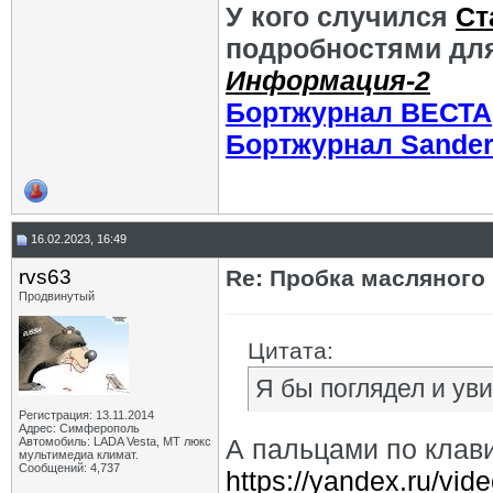
У кого случился
Ст
подробностями для
Информация-2
Бортжурнал ВЕСТА
Бортжурнал Sande
16.02.2023, 16:49
rvs63
Re: Пробка масляного
Продвинутый
Цитата:
Я бы поглядел и ув
Регистрация: 13.11.2014
Адрес: Симферополь
А пальцами по клави
Автомобиль: LADA Vesta, МТ люкс
мультимедиа климат.
Сообщений: 4,737
https://yandex.ru/v