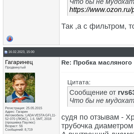
Что бы не мудохать
https://www.ozon.ru
Так ,а с фильтром, т
16.02.2023, 15:00
Гагаринец
Re: Пробка масляного
Продвинутый
Цитата:
Сообщение от
rvs6
Что бы не мудохат
Регистрация: 25.05.2015
Адрес: Гагарин
судя по отзывам - Х
Автомобиль: LADA VESTA GFL11-
52-070 (ЛЮКС), 1.6, 5МТ, 2018
(прошивка Паулюс)
трубочка диаметром
Возраст: 56
Сообщений: 8,719