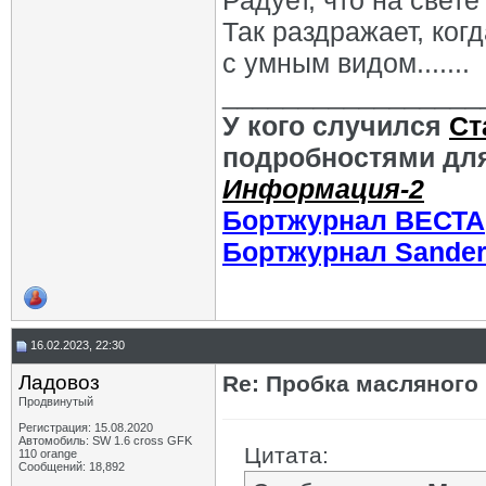
Радует, что на свете
Так раздражает, ког
с умным видом.......
_________________
У кого случился
Ст
подробностями для
Информация-2
Бортжурнал ВЕСТА
Бортжурнал Sande
16.02.2023, 22:30
Ладовоз
Re: Пробка масляного
Продвинутый
Регистрация: 15.08.2020
Автомобиль: SW 1.6 cross GFK
Цитата:
110 orange
Сообщений: 18,892