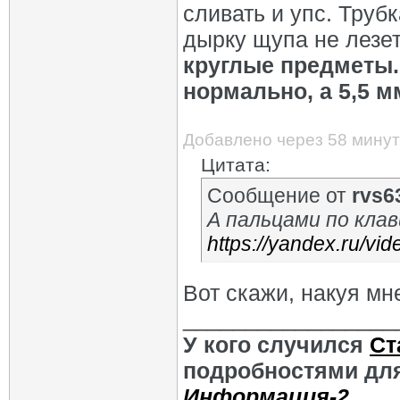
сливать и упс. Трубк
дырку щупа не лезе
круглые предметы.
нормально, а 5,5 м
Добавлено через 58 минут
Цитата:
Сообщение от
rvs6
А пальцами по кла
https://yandex.ru/v
Вот скажи, накуя мн
_________________
У кого случился
Ст
подробностями для
Информация-2