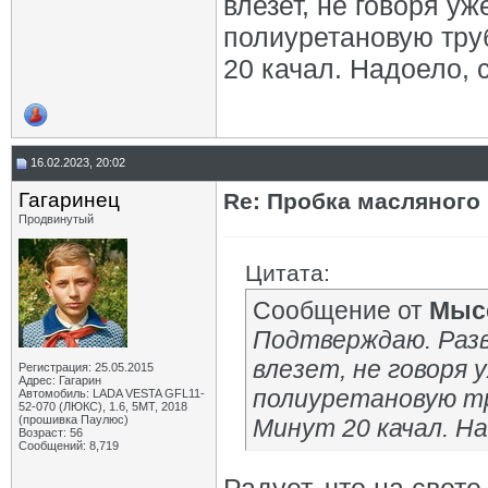
влезет, не говоря уж
полиуретановую тру
20 качал. Надоело, 
16.02.2023, 20:02
Гагаринец
Re: Пробка масляного
Продвинутый
Цитата:
Сообщение от
Мыс
Подтверждаю. Развл
влезет, не говоря 
Регистрация: 25.05.2015
Адрес: Гагарин
полиуретановую т
Автомобиль: LADA VESTA GFL11-
52-070 (ЛЮКС), 1.6, 5МТ, 2018
(прошивка Паулюс)
Минут 20 качал. На
Возраст: 56
Сообщений: 8,719