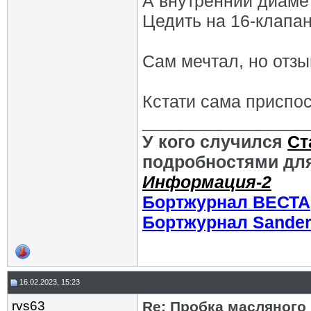
А внутренний диамет
Цедить на 16-клапан
Сам мечтал, но отз
Кстати сама приспо
_________________
У кого случился
Ст
подробностями для
Информация-2
Бортжурнал ВЕСТА
Бортжурнал Sande
16.02.2023, 15:23
rvs63
Re: Пробка масляного