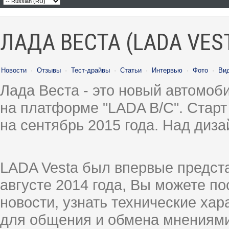
ЛАДА ВЕСТА (LADA VES
Новости
·
Отзывы
·
Тест-драйвы
·
Статьи
·
Интервью
·
Фото
·
Ви
Лада Веста - это новый автомо
на платформе "LADA B/C". Старт
на сентябрь 2015 года. Над диз
LADA Vesta был впервые предст
августе 2014 года, Вы можете п
новости, узнать технические ха
для общения и обмена мнениями