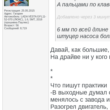
А пальцами по кла
Регистрация: 25.05.2015
Адрес: Гагарин
Добавлено через 3 мину
Автомобиль: LADA VESTA GFL11-
52-070 (ЛЮКС), 1.6, 5МТ, 2018
(прошивка Паулюс)
Возраст: 56
6 мм по всей длине
Сообщений: 8,719
штуцер насоса бол
Давай, как большие,
На драйве ни у кого 
*
*
Что пишут практики
-В выходные думал с
менялось с завода и
Разогрел двигатель,