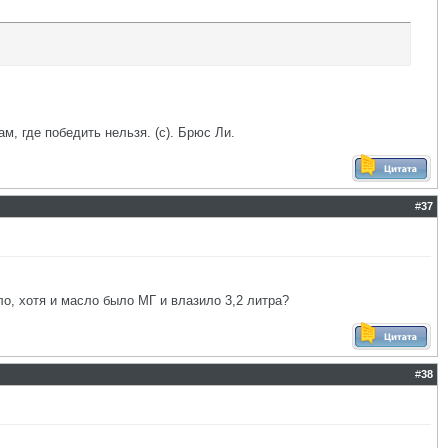
ам, где победить нельзя. (с). Брюс Ли.
#
37
ло, хотя и масло было МГ и влазило 3,2 литра?
#
38