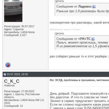
Цитата:
Сообщение от
Ладовоз
Раньше про 1.8 разговоры были д
поконкретнее про разговоры, какой вете
Регистрация: 30.07.2017
Адрес: Саратов
Добавлено через 9 минут
Автомобиль: LADA Vesta
Цитата:
Сообщений: 2,417
Сообщение от
<FK<TC
Палыч, может прояснишь, почему 
Я из ремкомплектов из 1,5 уфимско
раз собирал раньше то и этот разбери,
03.07.2023, 19:32
C_K_C
Re: ЭСУД, проблемы и прошивки, чиптюнинг
Новичок
Регистрация: 17.09.2022
День добрый. Подскажите пожалуйста к
Адрес: г. Шахты, Ростовская
без дерготни. И что-то совсем не тяне
область
Автомобиль: LADA Vesta SW 1,6
Звонил в сервис предлагают прошить 
2019
Если не сложно подскажите какая раз
Сообщений: 12
С завода у меня стоит BJ56 8450032589