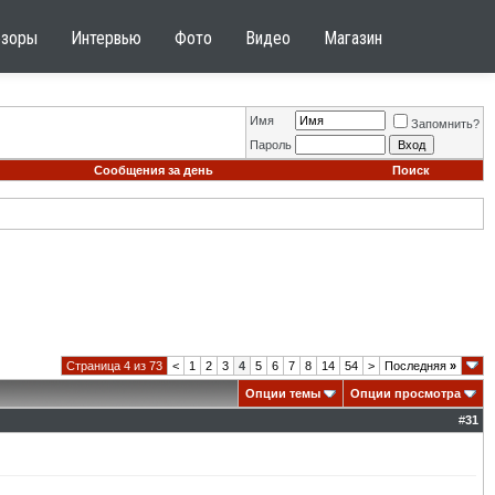
бзоры
Интервью
Фото
Видео
Магазин
Имя
Запомнить?
Пароль
Сообщения за день
Поиск
Страница 4 из 73
<
1
2
3
4
5
6
7
8
14
54
>
Последняя
»
Опции темы
Опции просмотра
#
31