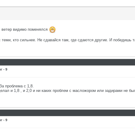
, ветер видимо поменялся
с теми, кто сильнее. Не сдавайся там, где сдаются другие. И победишь т
 - 9
а проблема с 1,8.
елал и 1,8 , и 2,0 и ни каких проблем с масложором или задирами не бы
 - 9