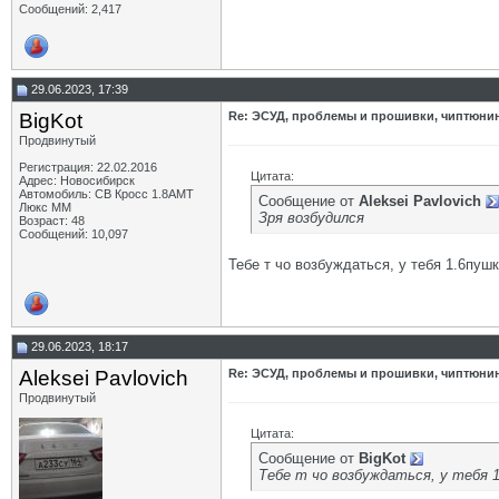
Сообщений: 2,417
29.06.2023, 17:39
BigKot
Re: ЭСУД, проблемы и прошивки, чиптюнинг
Продвинутый
Регистрация: 22.02.2016
Цитата:
Адрес: Новосибирск
Автомобиль: СВ Кросс 1.8АМТ
Сообщение от
Aleksei Pavlovich
Люкс ММ
Зря возбудился
Возраст: 48
Сообщений: 10,097
Тебе т чо возбуждаться, у тебя 1.6пушк
29.06.2023, 18:17
Aleksei Pavlovich
Re: ЭСУД, проблемы и прошивки, чиптюнинг
Продвинутый
Цитата:
Сообщение от
BigKot
Тебе т чо возбуждаться, у тебя 1