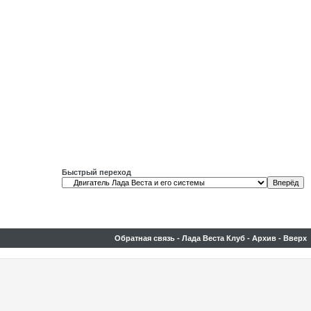
Быстрый переход
Обратная связь
-
Лада Веста Клуб
-
Архив
-
Вверх