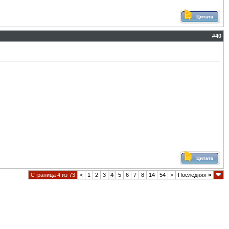
#
40
Страница 4 из 73
<
1
2
3
4
5
6
7
8
14
54
>
Последняя
»