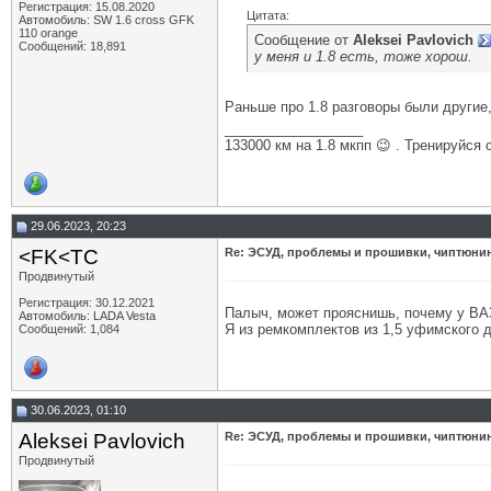
Регистрация: 15.08.2020
Цитата:
Автомобиль: SW 1.6 cross GFK
110 orange
Сообщение от
Aleksei Pavlovich
Сообщений: 18,891
у меня и 1.8 есть, тоже хорош.
Раньше про 1.8 разговоры были другие
__________________
133000 км на 1.8 мкпп 😉 . Тренируйся 
29.06.2023, 20:23
<FK<TC
Re: ЭСУД, проблемы и прошивки, чиптюнинг
Продвинутый
Регистрация: 30.12.2021
Палыч, может прояснишь, почему у ВАЗ
Автомобиль: LADA Vesta
Я из ремкомплектов из 1,5 уфимского д
Сообщений: 1,084
30.06.2023, 01:10
Aleksei Pavlovich
Re: ЭСУД, проблемы и прошивки, чиптюнинг
Продвинутый