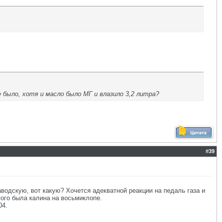
не было, хотя и масло было МГ и влазило 3,2 литра?
#
39
водскую, вот какую? Хочется адекватной реакции на педаль газа и
того была калина на восьмиклопе.
04.