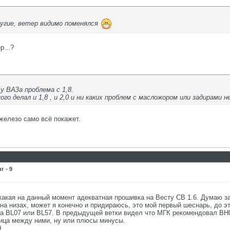
ругие, ветер видимо поменялся
р...?
у ВАЗа проблема с 1,8.
го делал и 1,8 , и 2,0 и ни каких проблем с масложором или задирами 
 железо само всё покажет.
 - 9
акая на данный момент адекватная прошивка на Весту СВ 1.6. Думаю за
т на низах, может я конечно и придираюсь, это мой первый шеснарь, до э
на BL07 или BL57. В предыдущей ветки видел что МГК рекомендовал BH
ница между ними, ну или плюсы минусы.
.