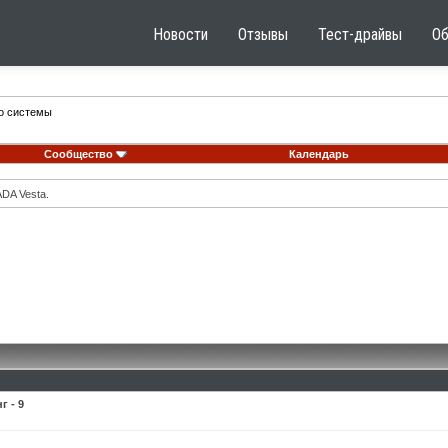
Новости
Отзывы
Тест-драйвы
О
го системы
Сообщество
Календарь
DA Vesta.
 - 9