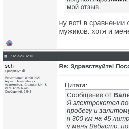
мой отзыв.
ну вот! в сравнении 
мужиков. хотя и ме
19.12.2023, 12:15
sch
Re: Здравствуйте! Пос
Продвинутый
Регистрация: 09.09.2021
Адрес: Пылесибирск
Цитата:
Автомобиль: Changan UNI-S.
VESTA SW была
Сообщений: 2,545
Сообщение от
Вал
Я электрокотел по
пробегу и залитом
я 300 км на 45 лит
у меня Вебасто, пое