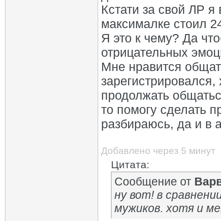
Кстати за свой ЛР я 
максималке стоил 2
Я это к чему? Да что
отрицательных эмоц
Мне нравится общат
зарегистрировался, 
продолжать общаться
то помогу сделать 
разбираюсь, да и в а
Добавлено через 5 минут
Цитата:
Сообщение от
Вар
ну вот! в сравнени
мужиков. хотя и м