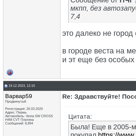
Сообщение от
ПЧГ
мкпп, без автозапус
7,4
это далеко не город
в городе веста на м
и эт еще без особых
19.12.2023, 12:15
Варвар59
Re: Здравствуйте! Пос
Продвинутый
Регистрация: 26.03.2020
Адрес: Пермь
Цитата:
Автомобиль: Vesta SW CROSS
H4M CVT Платина
Сообщений: 8,894
Была! Еще в 2005-м
покупал.
https://www