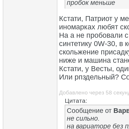
пробок меньше
Кстати, Патриот у м
иномарках любят ско
На а не пробовали с
синтетику 0W-30, в 
скольжение присадку
ниже и машина стан
Кстати, у Весты, од
Или рпздельный? Со
Добавлено через 58 секун
Цитата:
Сообщение от
Вар
не сильно.
на вариаторе без п