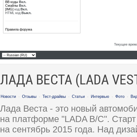
BB коды
Вкл.
Смайлы
Вкл.
[IMG]
код
Вкл.
HTML код
Выкл.
Правила форума
Текущее врем
ЛАДА ВЕСТА (LADA VES
Новости
·
Отзывы
·
Тест-драйвы
·
Статьи
·
Интервью
·
Фото
·
Ви
Лада Веста - это новый автомо
на платформе "LADA B/C". Старт
на сентябрь 2015 года. Над диз