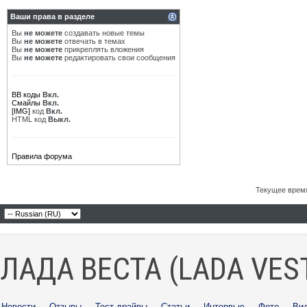
Ваши права в разделе
Вы
не можете
создавать новые темы
Вы
не можете
отвечать в темах
Вы
не можете
прикреплять вложения
Вы
не можете
редактировать свои сообщения
BB коды
Вкл.
Смайлы
Вкл.
[IMG]
код
Вкл.
HTML код
Выкл.
Правила форума
Текущее врем
ЛАДА ВЕСТА (LADA VES
Новости
·
Отзывы
·
Тест-драйвы
·
Статьи
·
Интервью
·
Фото
·
Ви