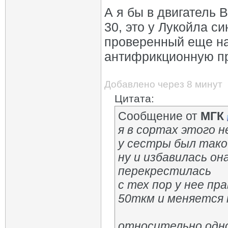
А я бы в двигатель 
30, это у Лукойла си
проверенный еще на
антифрикционную пр
Добавлено через 8 минут
Цитата:
Сообщение от
МГК
я в сортах этого н
у сестры был такой
ну и избавилась он
перекрестилась
с тех пор у нее пр
50ткм и меняется 
относительно одно