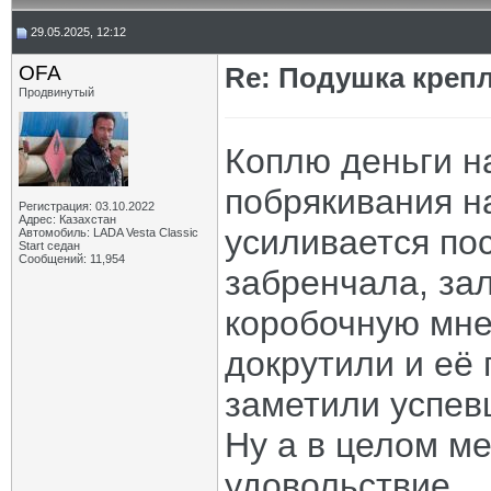
29.05.2025, 12:12
OFA
Re: Подушка крепл
Продвинутый
Коплю деньги на
побрякивания н
Регистрация: 03.10.2022
Адрес: Казахстан
усиливается по
Автомобиль: LADA Vesta Classic
Start седан
Сообщений: 11,954
забренчала, за
коробочную мне
докрутили и её
заметили успев
Ну а в целом ме
удовольствие.