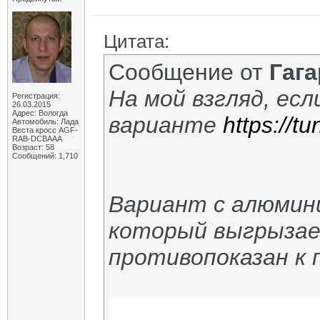
Цитата:
Сообщение от
Гаг
На мой взгляд, ес
Регистрация:
26.03.2015
Адрес: Вологда
варианте
https://t
Автомобиль: Лада
Веста кросс AGF-
RAB-DCBAAA
Возраст: 58
Сообщений: 1,710
Вариант с алюмини
который выгрызает
противопоказан к 