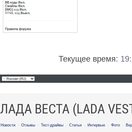
BB коды
Вкл.
Смайлы
Вкл.
[IMG]
код
Вкл.
HTML код
Выкл.
Правила форума
Текущее время:
19
ЛАДА ВЕСТА (LADA VES
Новости
·
Отзывы
·
Тест-драйвы
·
Статьи
·
Интервью
·
Фото
·
Ви