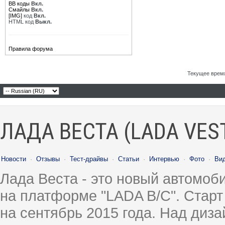
BB коды
Вкл.
Смайлы
Вкл.
[IMG]
код
Вкл.
HTML код
Выкл.
Правила форума
Текущее врем
ЛАДА ВЕСТА (LADA VES
Новости
·
Отзывы
·
Тест-драйвы
·
Статьи
·
Интервью
·
Фото
·
Ви
Лада Веста - это новый автомо
на платформе "LADA B/C". Старт
на сентябрь 2015 года. Над диз