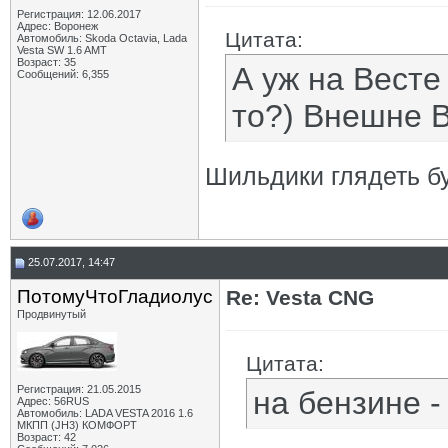
Регистрация: 12.06.2017
Адрес: Воронеж
Цитата:
Автомобиль: Skoda Octavia, Lada
Vesta SW 1.6 AMT
Возраст: 35
А уж на Весте 
Сообщений: 6,355
то?) Внешне В
Шильдики глядеть бу
25.07.2017, 14:47
ПотомуЧтоГладиолус
Re: Vesta CNG
Продвинутый
Цитата:
Регистрация: 21.05.2015
на бензине -
Адрес: 56RUS
Автомобиль: LADA VESTA 2016 1.6
МКПП (JH3) КОМФОРТ
Возраст: 42