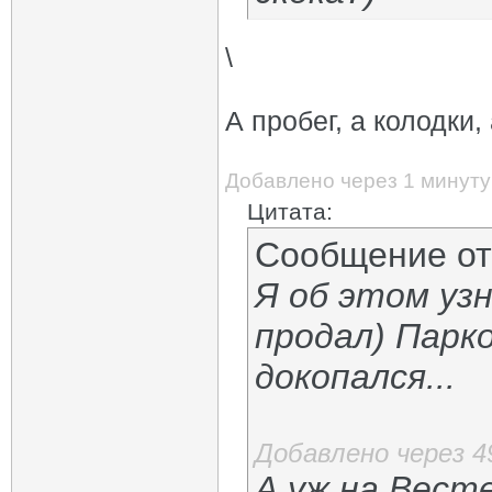
\
А пробег, а колодки,
Добавлено через 1 минуту
Цитата:
Сообщение о
Я об этом узн
продал) Парко
докопался...
Добавлено через 4
А уж на Весте