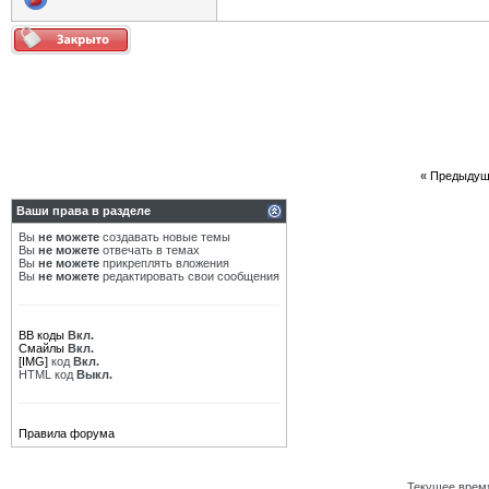
«
Предыдущ
Ваши права в разделе
Вы
не можете
создавать новые темы
Вы
не можете
отвечать в темах
Вы
не можете
прикреплять вложения
Вы
не можете
редактировать свои сообщения
BB коды
Вкл.
Смайлы
Вкл.
[IMG]
код
Вкл.
HTML код
Выкл.
Правила форума
Текущее врем