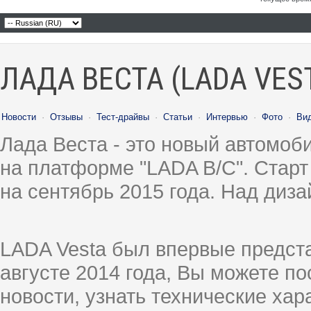
ЛАДА ВЕСТА (LADA VES
Новости
·
Отзывы
·
Тест-драйвы
·
Статьи
·
Интервью
·
Фото
·
Ви
Лада Веста - это новый автомо
на платформе "LADA B/C". Старт
на сентябрь 2015 года. Над диз
LADA Vesta был впервые предст
августе 2014 года, Вы можете п
новости, узнать технические ха