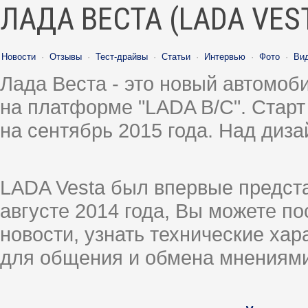
ЛАДА ВЕСТА (LADA VES
Новости
·
Отзывы
·
Тест-драйвы
·
Статьи
·
Интервью
·
Фото
·
Ви
Лада Веста - это новый автомо
на платформе "LADA B/C". Старт
на сентябрь 2015 года. Над диз
LADA Vesta был впервые предст
августе 2014 года, Вы можете п
новости, узнать технические ха
для общения и обмена мнениями