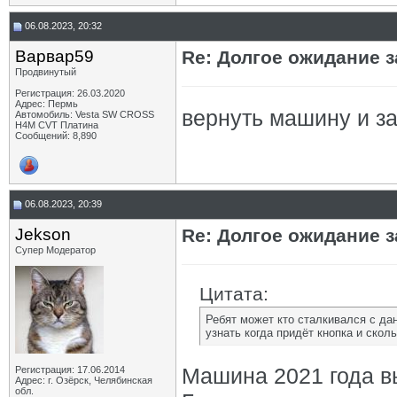
06.08.2023, 20:32
Варвар59
Re: Долгое ожидание з
Продвинутый
Регистрация: 26.03.2020
Адрес: Пермь
вернуть машину и за
Автомобиль: Vesta SW CROSS
H4M CVT Платина
Сообщений: 8,890
06.08.2023, 20:39
Jekson
Re: Долгое ожидание з
Супер Модератор
Цитата:
Ребят может кто сталкивался с да
узнать когда придёт кнопка и скол
Машина 2021 года вы
Регистрация: 17.06.2014
Адрес: г. Озёрск, Челябинская
обл.