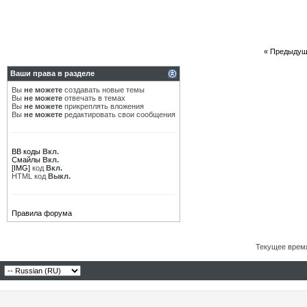
«
Предыдущ
Ваши права в разделе
Вы
не можете
создавать новые темы
Вы
не можете
отвечать в темах
Вы
не можете
прикреплять вложения
Вы
не можете
редактировать свои сообщения
BB коды
Вкл.
Смайлы
Вкл.
[IMG]
код
Вкл.
HTML код
Выкл.
Правила форума
Текущее врем