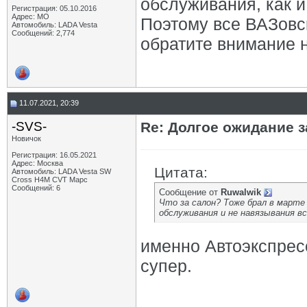
обслуживания, как и 
Регистрация: 05.10.2016
Адрес: МО
Поэтому все ВАЗовск
Автомобиль: LADA Vesta
Сообщений: 2,774
обратите внимание н
11.07.2021, 20:39
-SVS-
Re: Долгое ожидание з
Новичок
Регистрация: 16.05.2021
Адрес: Москва
Цитата:
Автомобиль: LADA Vesta SW
Cross H4M CVT Марс
Сообщений: 6
Сообщение от
Ruwalwik
Что за салон? Тоже брал в марте
обслуживания и не навязывания вс
именно Автоэкспрес
супер.