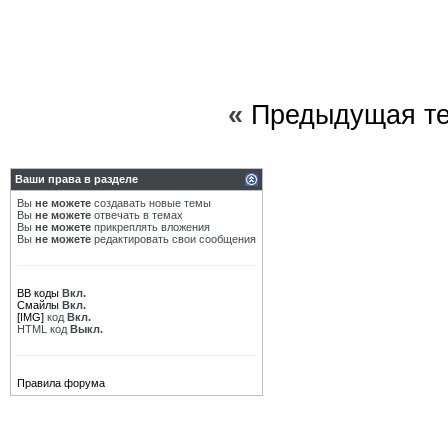
«
Предыдущая т
Ваши права в разделе
Вы
не можете
создавать новые темы
Вы
не можете
отвечать в темах
Вы
не можете
прикреплять вложения
Вы
не можете
редактировать свои сообщения
BB коды
Вкл.
Смайлы
Вкл.
[IMG]
код
Вкл.
HTML код
Выкл.
Правила форума