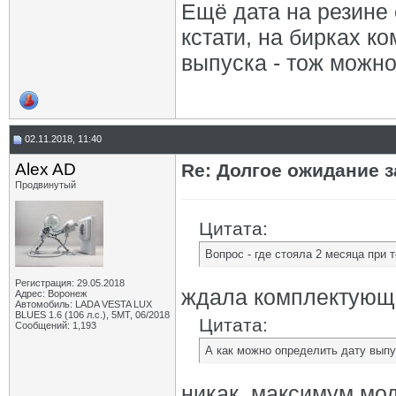
Ещё дата на резине с
кстати, на бирках к
выпуска - тож можно
02.11.2018, 11:40
Alex AD
Re: Долгое ожидание з
Продвинутый
Цитата:
Вопрос - где стояла 2 месяца при
Регистрация: 29.05.2018
ждала комплектующи
Адрес: Воронеж
Автомобиль: LADA VESTA LUX
BLUES 1.6 (106 л.с.), 5МТ, 06/2018
Цитата:
Сообщений: 1,193
А как можно определить дату вып
никак, максимум мо