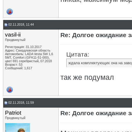
02.11.2018, 11:44
vasil-ii
Re: Долгое ожидание з
Продвинутый
Регистрация: 31.10.2017
Адрес: Свердловская область
Цитата:
Автомобиль: LADA Vesta SW 1,6
5МТ, Comfort (GFK11-51-000),
цвет 691 серебристый, 07.2018
ждала комплектующих она на зав
Возраст: 53
Сообщений: 1,617
так же подумал
02.11.2018, 11:59
Patriot
Re: Долгое ожидание з
Продвинутый