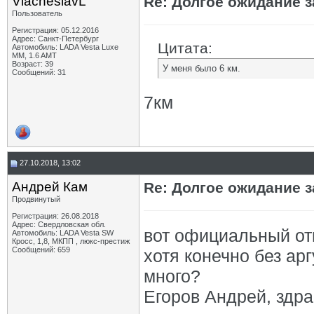
ViacheslavL
Re: Долгое ожидание з
Пользователь
Регистрация: 05.12.2016
Адрес: Санкт-Петербург
Цитата:
Автомобиль: LADA Vesta Luxe
MM, 1.6 AMT
Возраст: 39
У меня было 6 км.
Сообщений: 31
7км
27.10.2018, 13:02
Андрей Кам
Re: Долгое ожидание з
Продвинутый
Регистрация: 26.08.2018
Адрес: Свердловская обл.
вот официальный от
Автомобиль: LADA Vesta SW
Кросс, 1,8, МКПП , люкс-престиж
Сообщений: 659
хотя конечно без ар
много?
Егоров Андрей, здра