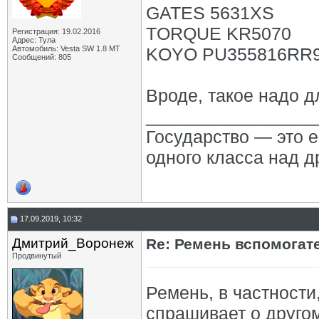
GATES 5631XS
TORQUE KR5070
Регистрация: 19.02.2016
Адрес: Тула
Автомобиль: Vesta SW 1.8 MT
KOYO PU355816RR
Сообщений: 805
Вроде, такое надо д
_________________
Государство — это 
одного класса над д
17.09.2019, 10:32
Дмитрий_Воронеж
Re: Ремень вспомогат
Продвинутый
Ремень, в частности
спрашивает о друго