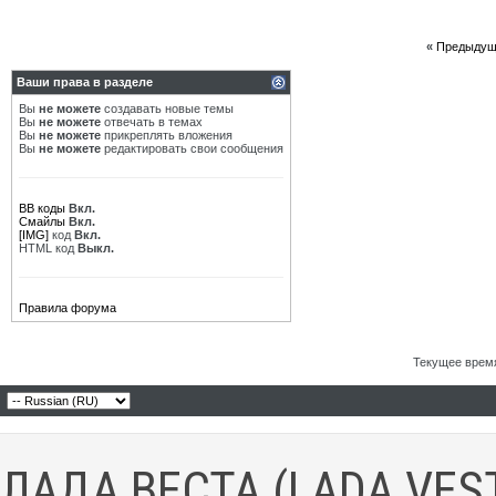
«
Предыдущ
Ваши права в разделе
Вы
не можете
создавать новые темы
Вы
не можете
отвечать в темах
Вы
не можете
прикреплять вложения
Вы
не можете
редактировать свои сообщения
BB коды
Вкл.
Смайлы
Вкл.
[IMG]
код
Вкл.
HTML код
Выкл.
Правила форума
Текущее врем
ЛАДА ВЕСТА (LADA VES