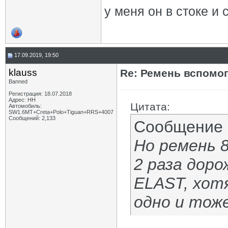
у меня он в стоке и с
17.09.2019, 19:50
klauss
Re: Ремень вспомог
Banned
Регистрация: 18.07.2018
Адрес: НН
Цитата:
Автомобиль:
SW1.6МТ+Creta+Polo+Tiguan+RRS+4007
Сообщений: 2,133
Сообщение
Но ремень 
2 раза доро
ELAST, хот
одно и тоже