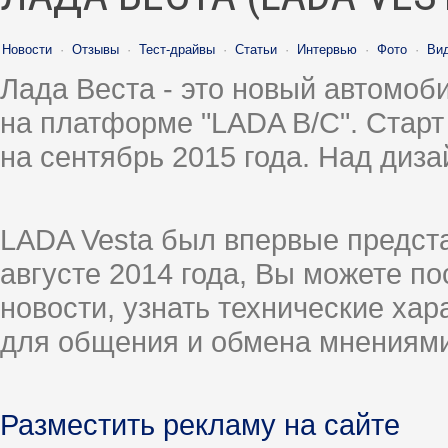
Новости
·
Отзывы
·
Тест-драйвы
·
Статьи
·
Интервью
·
Фото
·
Ви
Лада Веста - это новый автомо
на платформе "LADA B/C". Старт
на сентябрь 2015 года. Над диз
LADA Vesta был впервые предст
августе 2014 года, Вы можете п
новости, узнать технические ха
для общения и обмена мнениями
Разместить рекламу на сайте