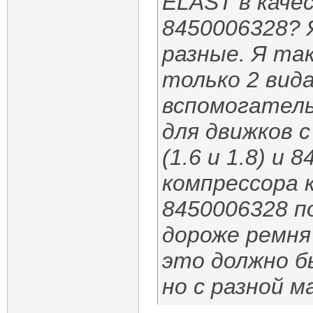
ELAST в каче
8450006328? Я
разные. Я та
только 2 вид
вспомогатель
для движков 
(1.6 и 1.8) и
компрессора 
8450006328 п
дороже ремня
это должно б
но с разной м