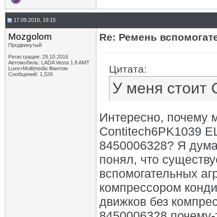
17.09.2019, 19:15
Mozgolom
Re: Ремень вспомогат
Продвинутый
Регистрация: 29.10.2016
Автомобиль: LADA Vesta 1.8 AMT
Цитата:
Luxe+Multimedia Фантом
Сообщений: 1,526
У меня стоит 
Интересно, почему м
Contitech6PK1039 E
8450006328? Я думал
понял, что существу
вспомогательных агр
компрессором кондиц
движков без компре
8450006328 почему-т