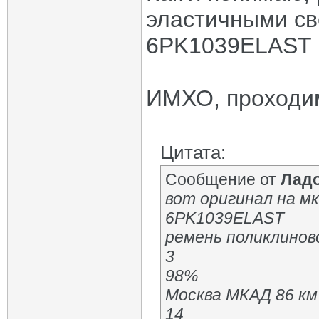
эластичными св
6PK1039ELAST
ИМХО, проходи
Цитата:
Сообщение от
Лад
вот оригинал на м
6PK1039ELAST
ремень поликлиновой
3
98%
Москва МКАД 86 км
14