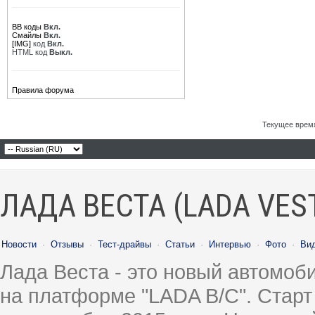
BB коды
Вкл.
Смайлы
Вкл.
[IMG]
код
Вкл.
HTML код
Выкл.
Правила форума
Текущее врем
ЛАДА ВЕСТА (LADA VES
Новости
·
Отзывы
·
Тест-драйвы
·
Статьи
·
Интервью
·
Фото
·
Ви
Лада Веста - это новый автомо
на платформе "LADA B/C". Старт