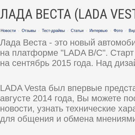
ЛАДА ВЕСТА (LADA VES
Новости
·
Отзывы
·
Тест-драйвы
·
Статьи
·
Интервью
·
Фото
·
Ви
Лада Веста - это новый автомо
на платформе "LADA B/C". Старт
на сентябрь 2015 года. Над диз
LADA Vesta был впервые предст
августе 2014 года, Вы можете п
новости, узнать технические ха
для общения и обмена мнениями