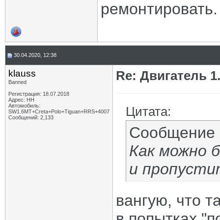
ремонтировать.
30.04.2020, 12:38
klauss
Re: Двигатель 1.8
Banned
Регистрация: 18.07.2018
Адрес: НН
Автомобиль:
Цитата:
SW1.6МТ+Creta+Polo+Tiguan+RRS+4007
Сообщений: 2,133
Сообщение
Как можно 
и пропусти
вангую, что 
в попытках "п