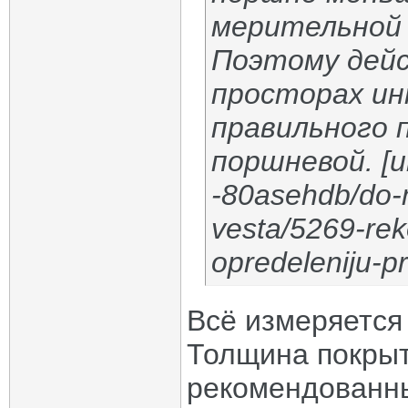
мерительной 
Поэтому дейс
просторах ин
правильного 
поршневой. [ur
-80asehdb/do-m
vesta/5269-re
opredeleniju-pr
Всё измеряется
Толщина покрыт
рекомендованны