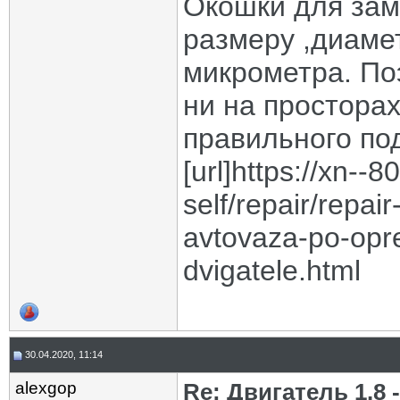
Окошки для зам
размеру ,диаме
микрометра. По
ни на просторах
правильного по
[url]https://xn-
self/repair/repa
avtovaza-po-opre
dvigatele.html
30.04.2020, 11:14
alexgop
Re: Двигатель 1.8 -