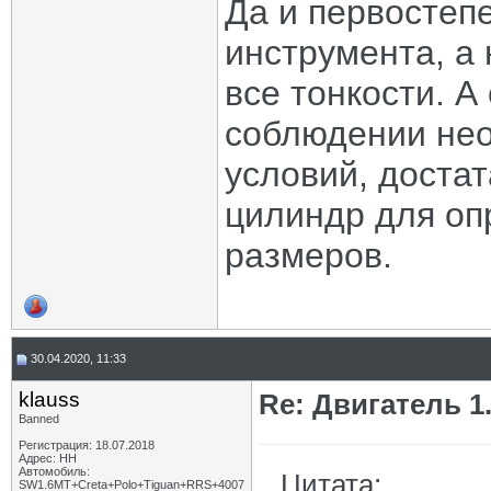
Да и первостеп
инструмента, а
все тонкости. А
соблюдении не
условий, доста
цилиндр для оп
размеров.
30.04.2020, 11:33
klauss
Re: Двигатель 1.8
Banned
Регистрация: 18.07.2018
Адрес: НН
Автомобиль:
Цитата:
SW1.6МТ+Creta+Polo+Tiguan+RRS+4007