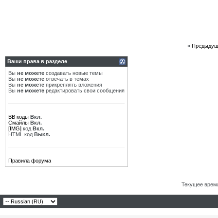
«
Предыдущ
Ваши права в разделе
Вы
не можете
создавать новые темы
Вы
не можете
отвечать в темах
Вы
не можете
прикреплять вложения
Вы
не можете
редактировать свои сообщения
BB коды
Вкл.
Смайлы
Вкл.
[IMG]
код
Вкл.
HTML код
Выкл.
Правила форума
Текущее врем