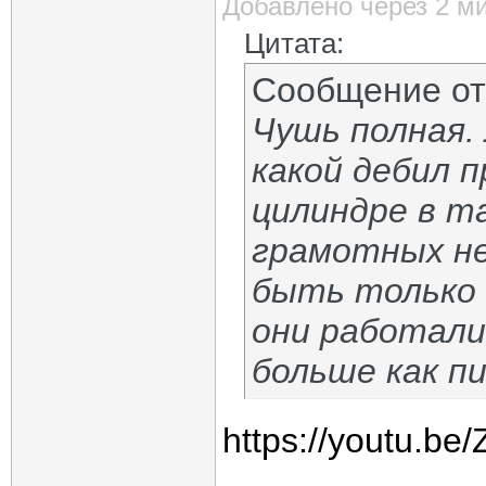
Добавлено через 2 м
Цитата:
Сообщение о
Чушь полная.
какой дебил 
цилиндре в та
грамотных н
быть только 
они работали
больше как п
https://youtu.b
_____________