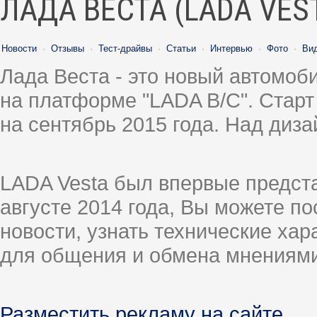
ЛАДА ВЕСТА (LADA VES
Новости
·
Отзывы
·
Тест-драйвы
·
Статьи
·
Интервью
·
Фото
·
Ви
Лада Веста - это новый автомо
на платформе "LADA B/C". Старт
на сентябрь 2015 года. Над диз
LADA Vesta был впервые предст
августе 2014 года, Вы можете п
новости, узнать технические ха
для общения и обмена мнениями
Разместить рекламу на сайте