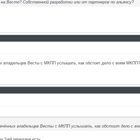
а на Весте? Собственной разработки или от партнеров по альянсу?
ых владельцев Весты с МКПП услышать, как обстоит дело с воем МКПП?!
печённых владельцев Весты с МКПП услышать, как обстоит дело с во
а 3-ей передаче есть...