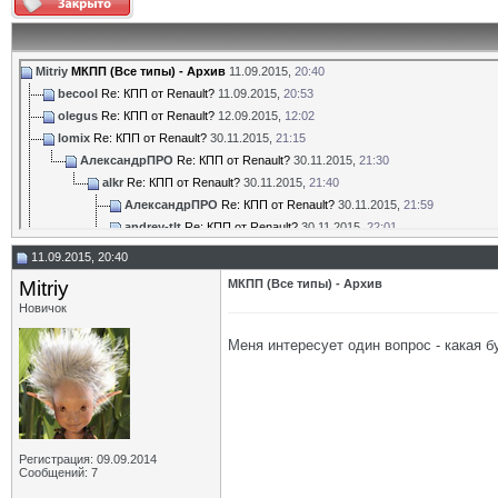
Mitriy
МКПП (Все типы) - Архив
11.09.2015,
20:40
becool
Re: КПП от Renault?
11.09.2015,
20:53
olegus
Re: КПП от Renault?
12.09.2015,
12:02
lomix
Re: КПП от Renault?
30.11.2015,
21:15
АлександрПРО
Re: КПП от Renault?
30.11.2015,
21:30
alkr
Re: КПП от Renault?
30.11.2015,
21:40
АлександрПРО
Re: КПП от Renault?
30.11.2015,
21:59
andrey-tlt
Re: КПП от Renault?
30.11.2015,
22:01
АлександрПРО
Re: КПП от Renault?
30.11.2015,
22:08
11.09.2015, 20:40
NFS
Re: КПП от Renault?
02.12.2015,
14:04
Mitriy
МКПП (Все типы) - Архив
olegus
Re: КПП от Renault?
02.12.2015,
18:19
Новичок
lomix
Re: КПП от Renault?
02.12.2015,
18:56
NFS
Re: КПП от Renault?
08.12.2015,
21:07
Меня интересует один вопрос - какая б
Efremovets
Re: КПП от Renault?
01.01.2016,
13:41
lomix
Re: КПП от Renault?
01.01.2016,
18:43
Михайло
Re: КПП от Renault?
06.01.2016,
22:19
Дополнительные ответы в подтемах
pavsistem
Re: КПП от Renault?
13.03.2016,
12:33
Регистрация: 09.09.2014
V.Igorevich
Течь сальника привода полуоси.
19.01.2016,
14:38
Сообщений: 7
zub32
Re: КПП от Renault?
22.01.2016,
14:21