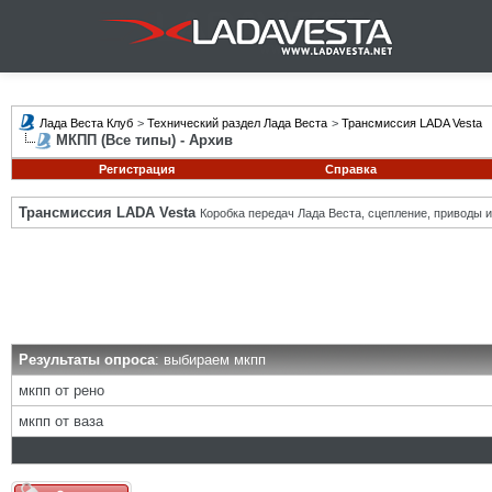
Лада Веста Клуб
>
Технический раздел Лада Веста
>
Трансмиссия LADA Vesta
МКПП (Все типы) - Архив
Регистрация
Справка
Трансмиссия LADA Vesta
Коробка передач Лада Веста, сцепление, приводы и 
Результаты опроса
: выбираем мкпп
мкпп от рено
мкпп от ваза