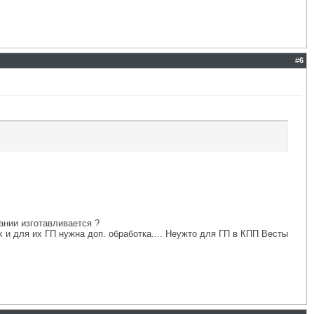
#
6
ании изготавливается ?
 и для их ГП нужна доп. обработка.... Неужто для ГП в КПП Весты