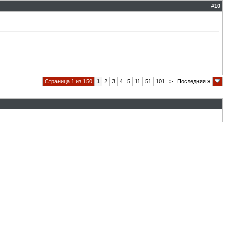
#
10
Страница 1 из 150
1
2
3
4
5
11
51
101
>
Последняя
»