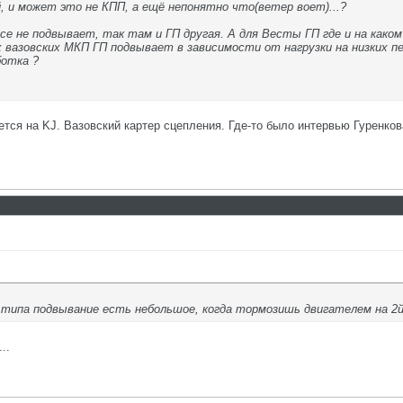
й, и может это не КПП, а ещё непонятно что(ветер воет)...?
се не подвывает, так там и ГП другая. А для Весты ГП где и на како
 вазовских МКП ГП подвывает в зависимости от нагрузки на низких пер
отка ?
тся на KJ. Вазовский картер сцепления. Где-то было интервью Гуренков
 типа подвывание есть небольшое, когда тормозишь двигателем на 2й
..