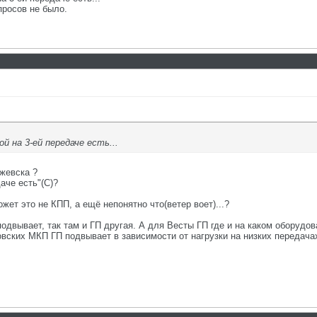
просов не было.
ой на 3-ей передаче есть...
Ижевска ?
даче есть"(С)?
жет это не КПП, а ещё непонятно что(ветер воет)...?
подвывает, так там и ГП другая. А для Весты ГП где и на каком оборудов
вских МКП ГП подвывает в зависимости от нагрузки на низких передачах