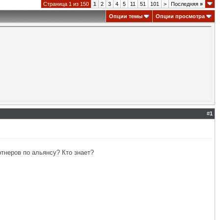
Страница 1 из 150
1
2
3
4
5
11
51
101
>
Последняя
»
Опции темы
Опции просмотра
#
1
ртнеров по альянсу? Кто знает?