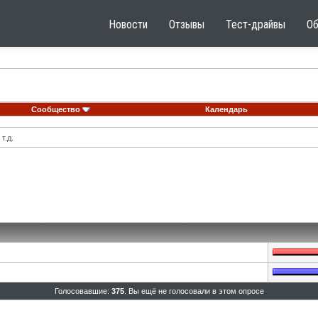
Новости
Отзывы
Тест-драйвы
О
Сообщество
Календарь
т.д.
Голосовавшие:
375
. Вы ещё не голосовали в этом опросе