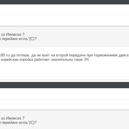
 из Ижевска ?
й передаче есть"(С)?
180 то да потише, да не воет на второй передаче при торможением двига
 корейская коробка работает значительно тише JH.
 из Ижевска ?
й передаче есть"(С)?