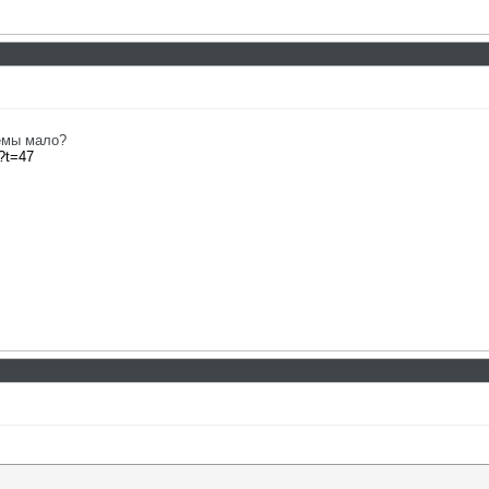
темы мало?
p?t=47