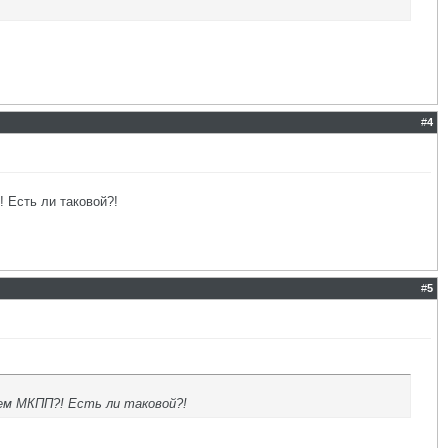
#
4
 Есть ли таковой?!
#
5
ем МКПП?! Есть ли таковой?!