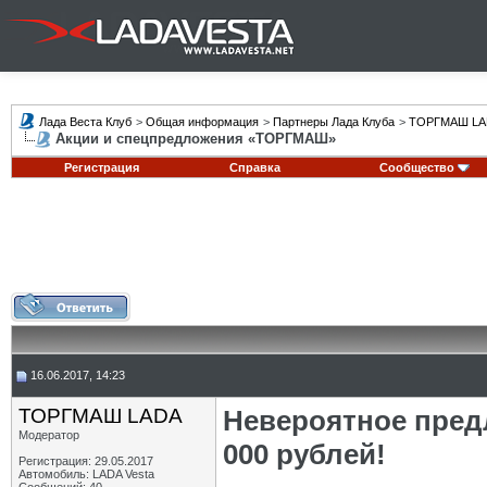
Лада Веста Клуб
>
Общая информация
>
Партнеры Лада Клуба
>
ТОРГМАШ LA
Акции и спецпредложения «ТОРГМАШ»
Регистрация
Справка
Сообщество
16.06.2017, 14:23
ТОРГМАШ LADA
Невероятное пред
Модератор
000 рублей!
Регистрация: 29.05.2017
Автомобиль: LADA Vesta