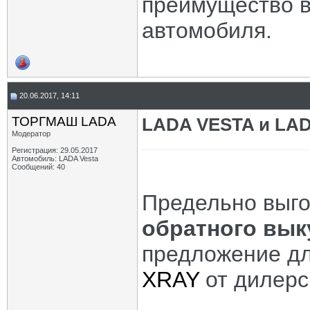
преимущество в
автомобиля.
20.06.2017, 14:11
ТОРГМАШ LADA
LADA VESTA и LADA
Модератор
Регистрация: 29.05.2017
Автомобиль: LADA Vesta
Сообщений: 40
Предельно выго
обратного вык
предложение д
XRAY
от дилерс