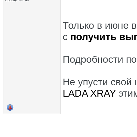
Сообщений: 40
Только в июне 
с
получить выг
Подробности по
Не упусти свой
LADA XRAY
этим