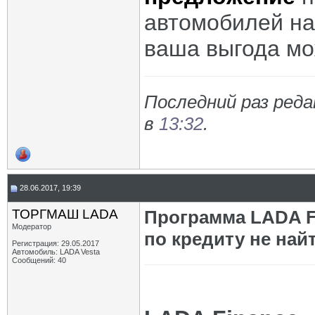
автомобилей на
ваша выгода мо
Последний раз ред
в
13:32
.
28.06.2017, 19:39
ТОРГМАШ LADA
Программа LADA F
Модератор
по кредиту не най
Регистрация: 29.05.2017
Автомобиль: LADA Vesta
Сообщений: 40