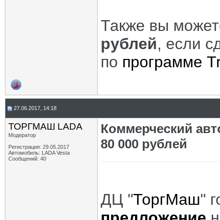
Также вы может
рублей
, если 
по
программе Tr
27.06.2017, 14:18
ТОРГМАШ LADA
Коммерческий авт
Модератор
80 000 рублей
Регистрация: 29.05.2017
Автомобиль: LADA Vesta
Сообщений: 40
ДЦ "
ТоргМаш
" 
предложение
н