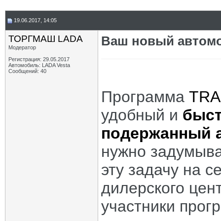
19.06.2017, 14:05
ТОРГМАШ LADA
Ваш новый автомо
Модератор
Регистрация: 29.05.2017
Автомобиль: LADA Vesta
Сообщений: 40
Программа
TRA
удобный и
быст
подержанный 
нужно задумыва
эту задачу на с
дилерского цен
участники про