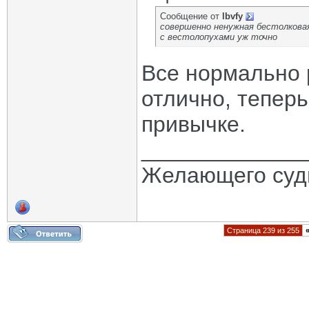
Сообщение от
lbvfy
совершенно ненужная бестолкова
с вестолопухами уж точно
Все нормально р
отлично, теперь
привычке.
_____________
Желающего судь
Страница 239 из 255