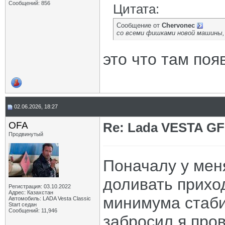
Сообщений: 856
Цитата:
Сообщение от
Chervonec
со всеми фишками новой машины,
это что там поя
02.06.2026, 18:27
OFA
Re: Lada VESTA GF
Продвинутый
Поначалу у мен
доливать прихо
Регистрация: 03.10.2022
Адрес: Казахстан
минимума стаби
Автомобиль: LADA Vesta Classic
Start седан
Сообщений: 11,946
забросил я пров