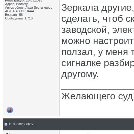
Регистрация: 26.03.2015
Адрес: Вологда
Зеркала другие
Автомобиль: Лада Веста кросс
AGF-RAB-DCBAAA
Возраст: 58
сделать, чтоб 
Сообщений: 1,710
заводской, эле
можно настроить
ползал, у меня 
сигналке разби
другому.
_____________
Желающего судь
11.06.2026, 06:50