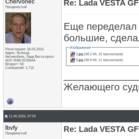
Chervonec
Re: Lada VESTA GF
Продвинутый
Еще переделал 
большие, сделал
Изображения
Регистрация: 26.03.2015
Адрес: Вологда
1.jpg
(98.2 Кб, 15 просмотров)
Автомобиль: Лада Веста кросс
2.jpg
(98.8 Кб, 11 просмотров)
AGF-RAB-DCBAAA
Возраст: 58
Сообщений: 1,710
_____________
Желающего судь
11.06.2026, 07:03
lbvfy
Re: Lada VESTA GF
Продвинутый