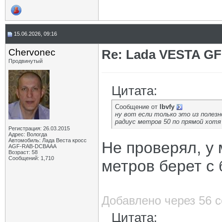
15.06.2026, 09:16
Chervonec
Re: Lada VESTA GF
Продвинутый
Цитата:
Сообщение от
lbvfy
ну вот если только это из полезн
радиус метров 50 по прямой хотя
Регистрация: 26.03.2015
Адрес: Вологда
Автомобиль: Лада Веста кросс
Не проверял, у 
AGF-RAB-DCBAAA
Возраст: 58
Сообщений: 1,710
метров берет с 
Добавлено через 56 
Цитата: