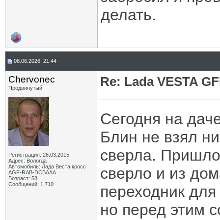
делать.
08.06.2026, 21:44
Chervonec
Re: Lada VESTA GF
Продвинутый
Сегодня на даче
Блин не взял ни
сверла. Пришлос
Регистрация: 26.03.2015
Адрес: Вологда
Автомобиль: Лада Веста кросс
сверло и из дом
AGF-RAB-DCBAAA
Возраст: 58
Сообщений: 1,710
переходник для
но перед этим с