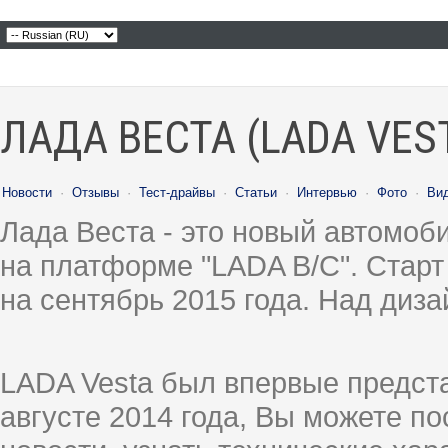
ЛАДА ВЕСТА (LADA VES
Новости
·
Отзывы
·
Тест-драйвы
·
Статьи
·
Интервью
·
Фото
·
Ви
Лада Веста - это новый автомо
на платформе "LADA B/C". Старт
на сентябрь 2015 года. Над диз
LADA Vesta был впервые предст
августе 2014 года, Вы можете п