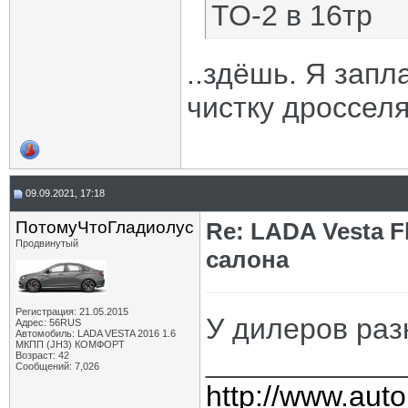
ТО-2 в 16тр
..здёшь. Я запл
чистку дросселя
09.09.2021, 17:18
ПотомуЧтоГладиолус
Re: LADA Vesta 
Продвинутый
салона
Регистрация: 21.05.2015
У дилеров ра
Адрес: 56RUS
Автомобиль: LADA VESTA 2016 1.6
МКПП (JH3) КОМФОРТ
____________
Возраст: 42
Сообщений: 7,026
http://www.auto