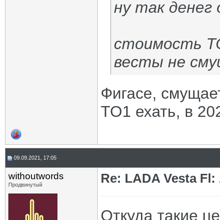
ну так денег
стоимость ТО
весты не см
Фигасе, смущает
ТО1 ехать, в 20
09.09.2021, 17:05
withoutwords
Re: LADA Vesta Fl
Продвинутый
Откуда такие ц