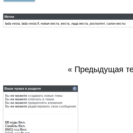
Метки
lada vesta
,
lada vesta fl
,
новая веста
,
веста
,
лада веста
,
роспатент
,
салон весты
«
Предыдущая т
Ваши права в разделе
Вы
не можете
создавать новые темы
Вы
не можете
отвечать в темах
Вы
не можете
прикреплять вложения
Вы
не можете
редактировать свои сообщения
BB коды
Вкл.
Смайлы
Вкл.
[IMG]
код
Вкл.