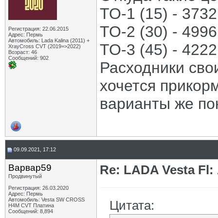
ТО-1 (15) - 3732
ТО-2 (30) - 4996
Регистрация: 22.06.2015
Адрес: Пермь
Автомобиль: Lada Kalina (2011) +
ТО-3 (45) - 4222
XrayCross CVT (2019=>2022)
Возраст: 46
Сообщений: 902
Расходники свои
хочется прикорм
варианты же пок
09.09.2021, 17:12
Варвар59
Re: LADA Vesta Fl
Продвинутый
Регистрация: 26.03.2020
Адрес: Пермь
Автомобиль: Vesta SW CROSS
Цитата:
H4M CVT Платина
Сообщений: 8,894