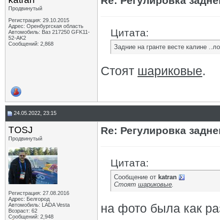
Re: Регулировка задн
Продвинутый
Регистрация: 29.10.2015
Адрес: Оренбургская область
Цитата:
Автомобиль: Ваз 217250 GFK11-
52-AK2
Сообщений: 2,868
Задние на гранте весте калине ..ло
Стоят
шариковые
.
24.05.2022, 23:15
TOSJ
Re: Регулировка задн
Продвинутый
Цитата:
Сообщение от
katran
Стоят
шариковые
.
Регистрация: 27.08.2016
Адрес: Белгород
на фото была как ра
Автомобиль: LADA Vesta
Возраст: 62
Сообщений: 2,948