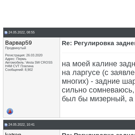
24.05.2022, 08:55
Варвар59
Re: Регулировка задн
Продвинутый
Регистрация: 26.03.2020
Адрес: Пермь
на моей калине зад
Автомобиль: Vesta SW CROSS
H4M CVT Платина
Сообщений: 8,902
на ларгусе (с заявл
многих) - задние ш
сильно сомневаюсь, 
был бы мизерный, а
24.05.2022, 10:41
katran