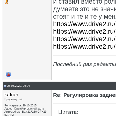
и ставил вместо рол
думаете это не значи
стоят и те и те у ме
https://www.drive2.r
https://www.drive2
https://www.drive2.r
https://www.drive2.ru
Последний раз редакти
25.05.2022, 09:24
katran
Re: Регулировка задн
Продвинутый
Регистрация: 29.10.2015
Адрес: Оренбургская область
Цитата:
Автомобиль: Ваз 217250 GFK11-
52-AK2