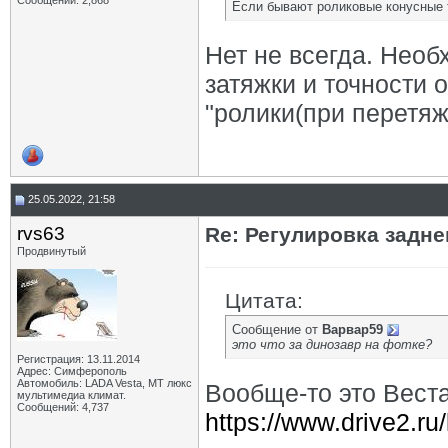
Сообщений: 2,868
Если бывают роликовые конусные 
Нет не всегда. Нео
затяжки и точности 
"ролики(при перетя
25.05.2022, 21:58
rvs63
Re: Регулировка задн
Продвинутый
Цитата:
Сообщение от
Варвар59
это что за динозавр на фотке?
Регистрация: 13.11.2014
Адрес: Симферополь
Автомобиль: LADA Vesta, МТ люкс
Вообще-то это Вест
мультимедиа климат.
Сообщений: 4,737
https://www.drive2.r