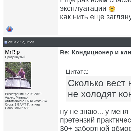
эксплуатации
как нить еще загляну
29.08.2022, 03:20
MrRip
Re: Кондиционер и кли
Продвинутый
Цитата:
Сколько вест 
не холодят ко
Регистрация: 02.06.2019
Адрес: Мытищи
Автомобиль: LADA Vesta SW
Cross 1.8 AMT Платина
Сообщений: 536
ну не знаю... у меня
претензий практическ
30+ забортной обмор