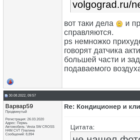
volgograd.ru/n
вот таки дела
и пр
справляются.
ps немножко прихуд
говорят датчика акт
большей части и за
подаваемого воздух
30.08.2022, 09:57
Варвар59
Re: Кондиционер и кли
Продвинутый
Регистрация: 26.03.2020
Адрес: Пермь
Цитата:
Автомобиль: Vesta SW CROSS
H4M CVT Платина
Сообщений: 8,894
не нашел фот