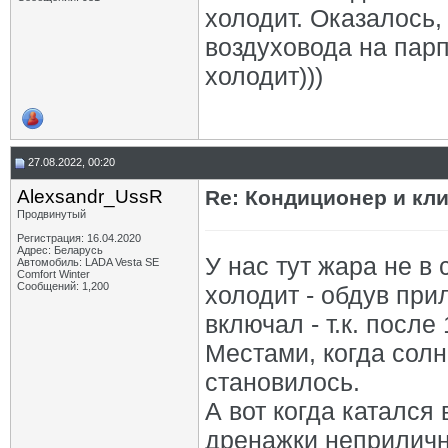
холодит. Оказалось,
воздуховода на парп
холодит)))
27.08.2022, 00:20
Alexsandr_UssR
Re: Кондиционер и кли
Продвинутый
Регистрация: 16.04.2020
Адрес: Беларусь
У нас тут жара не в
Автомобиль: LADA Vesta SE
Comfort Winter
Сообщений: 1,200
холодит - обдув пр
включал - т.к. после
Местами, когда солн
становилось.
А вот когда катался 
дренажки неприличн