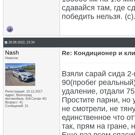
сдавайся там, где с
победить нельзя. (с)
28.08.2022, 23:34
Nash
Re: Кондиционер и кли
Новичок
Взяли сарай сида 2-
90(пробег реальный)
удаление, отдали 75
Регистрация: 10.12.2017
Адрес: Волгоград
Простите парни, но 
Автомобиль: KIA Cerato 4G
Возраст: 41
Сообщений: 21
не смотрели, не тян
единственное что от
так, прям на гране,
Еще раз всем спасиб