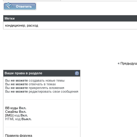
Метки
кондиционер
,
расход
«
Предыдущ
Ваши права в разделе
Вы
не можете
создавать новые темы
Вы
не можете
отвечать в темах
Вы
не можете
прикреплять вложения
Вы
не можете
редактировать свои сообщения
BB коды
Вкл.
Смайлы
Вкл.
[IMG]
код
Вкл.
HTML код
Выкл.
Правила форума