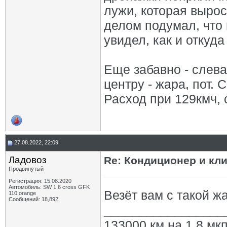
лужи, которая вырос
делом подумал, что 
увидел, как и откуда
Еще забавно - слева
центру - жара, пот. 
Расход при 129кмч, с
27.08.2022, 22:09
Ладовоз
Re: Кондиционер и кли
Продвинутый
Регистрация: 15.08.2020
Автомобиль: SW 1.6 cross GFK
Везёт вам с такой ж
110 orange
Сообщений: 18,892
_________________
133000 км на 1.8 мкп