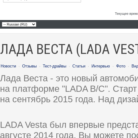
Текущее врем
ЛАДА ВЕСТА (LADA VES
Новости
·
Отзывы
·
Тест-драйвы
·
Статьи
·
Интервью
·
Фото
·
Ви
Лада Веста - это новый автомо
на платформе "LADA B/C". Старт
на сентябрь 2015 года. Над диз
LADA Vesta был впервые предст
августе 2014 года, Вы можете п