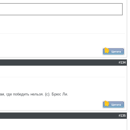
#
134
ам, где победить нельзя. (с). Брюс Ли.
#
135