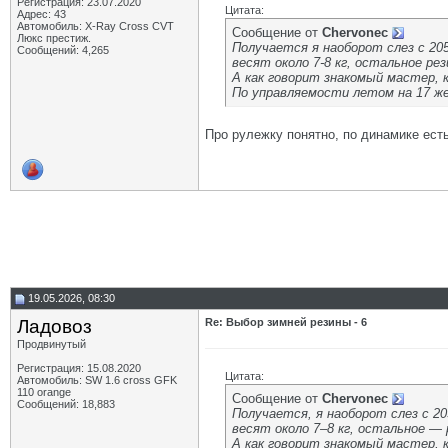
Регистрация: 23.07.2020
Цитата:
Адрес: 43
Автомобиль: X-Ray Cross CVT
Сообщение от
Chervonec
Люкс престиж.
Получается я наоборот слез с 205 
Сообщений: 4,265
весят около 7-8 кг, остальное рез
А как говорит знакомый мастер, к
По управляемости летом на 17 жес
Про рулежку понятно, по динамике ес
19.05.2026, 08:30
Ладовоз
Re: Выбор зимней резины - 6
Продвинутый
Регистрация: 15.08.2020
Цитата:
Автомобиль: SW 1.6 cross GFK
110 orange
Сообщение от
Chervonec
Сообщений: 18,883
Получается, я наоборот слез с 205
весят около 7–8 кг, остальное — р
А как говорит знакомый мастер, к