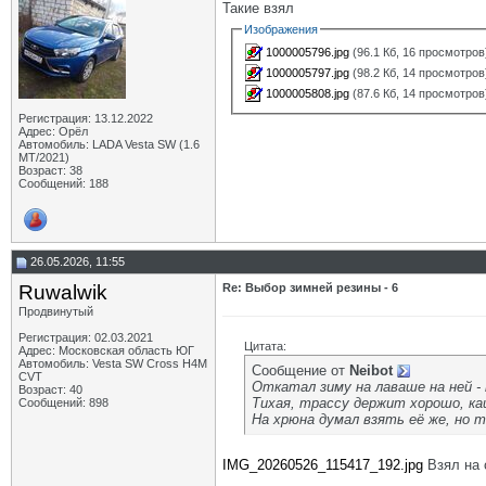
Такие взял
Изображения
1000005796.jpg
(96.1 Кб, 16 просмотров
1000005797.jpg
(98.2 Кб, 14 просмотров
1000005808.jpg
(87.6 Кб, 14 просмотров
Регистрация: 13.12.2022
Адрес: Орёл
Автомобиль: LADA Vesta SW (1.6
МТ/2021)
Возраст: 38
Сообщений: 188
26.05.2026, 11:55
Ruwalwik
Re: Выбор зимней резины - 6
Продвинутый
Регистрация: 02.03.2021
Цитата:
Адрес: Московская область ЮГ
Автомобиль: Vesta SW Cross H4M
Сообщение от
Neibot
CVT
Откатал зиму на лаваше на ней - 
Возраст: 40
Тихая, трассу держит хорошо, ка
Сообщений: 898
На хрюна думал взять её же, но та
IMG_20260526_115417_192.jpg
Взял на с