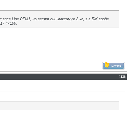
rmance Line PFM1, но весят они максимум 8 кг, я в БЖ вроде
R17 4×100.
#
136