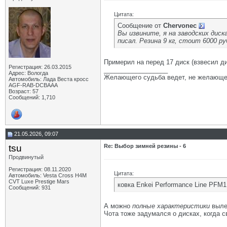
Цитата:
Сообщение от
Chervonec
Вы извините, я на заводских диска
писал. Резина 9 кг, стоит 6000 ру
Примерил на перед 17 диск (взвесил дис
Регистрация: 26.03.2015
__________________
Адрес: Вологда
Желающего судьба ведет, не желающе
Автомобиль: Лада Веста кросс
AGF-RAB-DCBAAA
Возраст: 57
Сообщений: 1,710
21.05.2026, 09:07
tsu
Re: Выбор зимней резины - 6
Продвинутый
Регистрация: 08.11.2020
Цитата:
Автомобиль: Vesta Cross H4M
CVT Luxe Prestige Mars
ковка Enkei Performance Line PFM1
Сообщений: 931
А можно
полные характеристики
выле
Чота тоже задумался о дисках, когда с