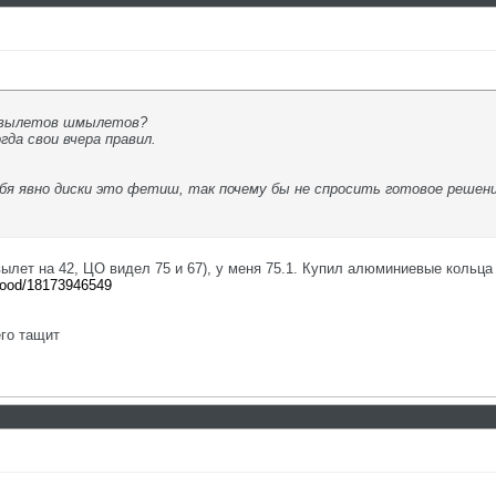
вылетов шмылетов?
гда свои вчера правил.
ебя явно диски это фетиш, так почему бы не спросить готовое решени
вылет на 42, ЦО видел 75 и 67), у меня 75.1. Купил алюминиевые кольца 
/good/18173946549
го тащит