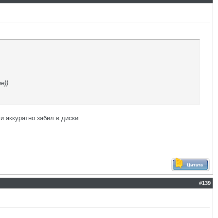
е))
и аккуратно забил в диски
#
139