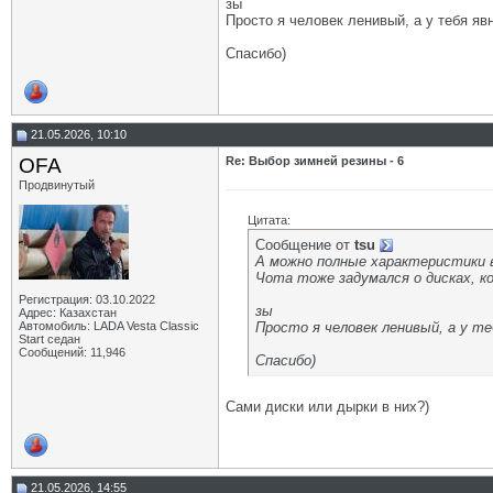
зы
Просто я человек ленивый, а у тебя яв
Спасибо)
21.05.2026, 10:10
OFA
Re: Выбор зимней резины - 6
Продвинутый
Цитата:
Сообщение от
tsu
А можно
полные характеристики
Чота тоже задумался о дисках, ко
Регистрация: 03.10.2022
зы
Адрес: Казахстан
Автомобиль: LADA Vesta Classic
Просто я человек ленивый, а у т
Start седан
Сообщений: 11,946
Спасибо)
Сами диски или дырки в них?)
21.05.2026, 14:55