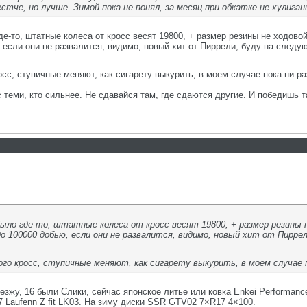
тче, но лучше. Зимой пока не понял, за месяц при обкатке не хулиган
е-то, штатные колеса от кросс весят 19800, + размер резины не ходовой
 если они не развалится, видимо, новый хит от Пиррели, буду на следу
осс, ступичные меняют, как сигарету выкурить, в моем случае пока ни ра
с теми, кто сильнее. Не сдавайся там, где сдаются другие. И победишь т
ыло где-то, штатные колеса от кросс весят 19800, + размер резины н
до 100000 добью, если они не развалится, видимо, новый хит от Пирр
ого кросс, ступичные меняют, как сигарету выкурить, в моем случае п
 езжу, 16 были Слики, сейчас японское литье или ковка Enkei Performanc
17 Laufenn Z fit LK03. На зиму диски SSR GTV02 7×R17 4×100.