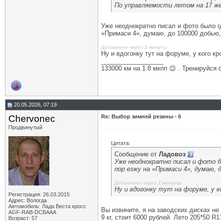
По управляемости летом на 17 жес
Уже неоднократно писал и фото было гд
«Примаси 4», думаю, до 100000 добью,
Добавлено через 2 минуты
Ну и вдогонку тут на форуме, у кого кр
__________________
133000 км на 1.8 мкпп 😉 . Тренируйся 
20.05.2026, 07:19
Chervonec
Re: Выбор зимней резины - 6
Продвинутый
Цитата:
Сообщение от
Ладовоз
Уже неоднократно писал и фото б
пор езжу на «Примаси 4», думаю, 
Добавлено через 2 минуты
Ну и вдогонку тут на форуме, у к
Регистрация: 26.03.2015
Адрес: Вологда
Автомобиль: Лада Веста кросс
Вы извините, я на заводских дисках не
AGF-RAB-DCBAAA
9 кг, стоит 6000 рублей. Лето 205*50 R
Возраст: 57