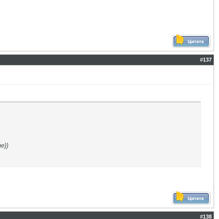
#
137
е))
#
138