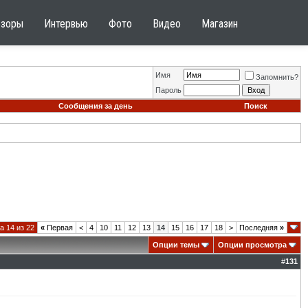
бзоры
Интервью
Фото
Видео
Магазин
Имя
Запомнить?
Пароль
Сообщения за день
Поиск
а 14 из 22
«
Первая
<
4
10
11
12
13
14
15
16
17
18
>
Последняя
»
Опции темы
Опции просмотра
#
131