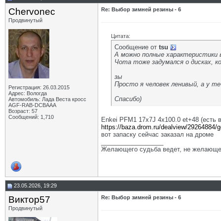
Chervonec
Re: Выбор зимней резины - 6
Продвинутый
Цитата:
Сообщение от
tsu
А можно
полные характеристики
Чота тоже задумался о дисках, ко
зы
Просто я человек ленивый, а у т
Регистрация: 26.03.2015
Адрес: Вологда
Спасибо)
Автомобиль: Лада Веста кросс
AGF-RAB-DCBAAA
Возраст: 57
Сообщений: 1,710
Enkei PFM1 17x7J 4x100.0 et+48 (есть 
https://baza.drom.ru/dealview/29264884
вот запаску сейчас заказал на дроме
__________________
Желающего судьба ведет, не желающе
23.05.2026, 19:29
Виктор57
Re: Выбор зимней резины - 6
Продвинутый