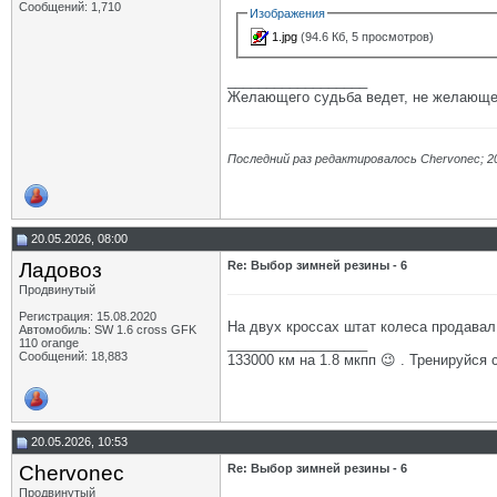
Сообщений: 1,710
Изображения
1.jpg
(94.6 Кб, 5 просмотров)
__________________
Желающего судьба ведет, не желающе
Последний раз редактировалось Chervonec; 2
20.05.2026, 08:00
Ладовоз
Re: Выбор зимней резины - 6
Продвинутый
Регистрация: 15.08.2020
На двух кроссах штат колеса продавал 
Автомобиль: SW 1.6 cross GFK
__________________
110 orange
Сообщений: 18,883
133000 км на 1.8 мкпп 😉 . Тренируйся 
20.05.2026, 10:53
Chervonec
Re: Выбор зимней резины - 6
Продвинутый