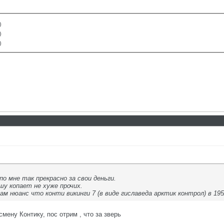
)
)
)
по мне так прекрасно за свои деньги.
шу копает не хуже прочих.
м нюанс что конти викинги 7 (в виде гиславеда арктик контрол) в 195/
мену Контику, пос отрим , что за зверь