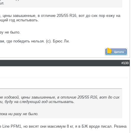
ил.
, цены завышенные, в отличие 205/55 R16, вот до сих пор езжу на
ющий год испытывать.
зу не было.
ам, где победить нельзя. (с). Брюс Ли.
#
133
е ходовой, цены завышенные, в отличие 205/55 R16, вот до сих
ели, буду на следующий год испытывать.
ока ни разу не было.
e Line PFM1, но весят они максимум 8 кг, я в БЖ вроде писал. Резина