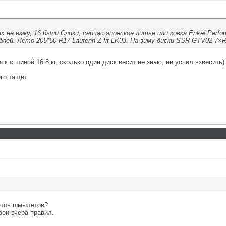
х не езжу, 16 были Слики, сейчас японское литье или ковка Enkei Perfo
блей. Лето 205*50 R17 Laufenn Z fit LK03. На зиму диски SSR GTV02 7×
к с шиной 16.8 кг, сколько один диск весит не знаю, не успел взвесить)
го тащит
тов шмылетов?
вои вчера правил.