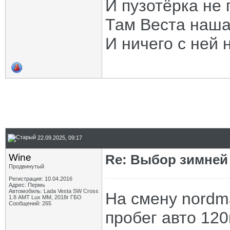
И пузотёрка не 
Там Веста наша
И ничего с ней 
22.09.2025, 09:17
Wine
Re: Выбор зимней 
Продвинутый
Регистрация: 10.04.2016
Адрес: Пермь
Автомобиль: Lada Vesta SW Cross
На смену nordm
1.8 АМТ Lux MM, 2018г ГБО
Сообщений: 265
пробег авто 120