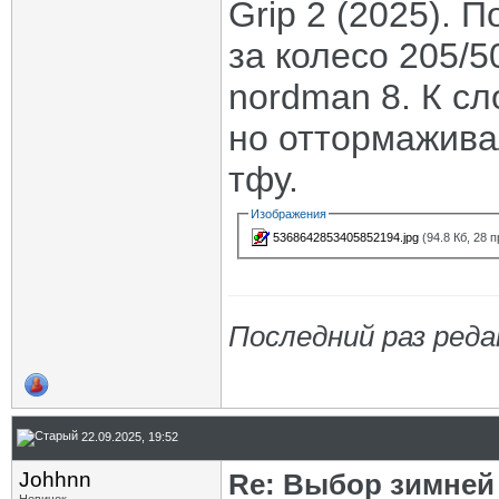
Grip 2 (2025). 
за колесо 205/5
nordman 8. К сл
но оттормаживал
тфу.
Изображения
5368642853405852194.jpg
(94.8 Кб, 28 
Последний раз реда
22.09.2025, 19:52
Johhnn
Re: Выбор зимней 