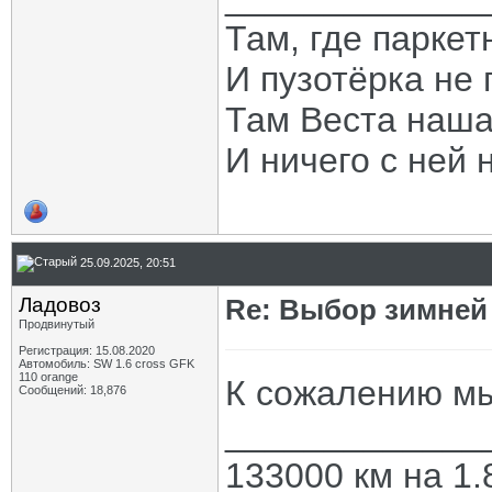
Там, где паркет
И пузотёрка не 
Там Веста наша
И ничего с ней 
25.09.2025, 20:51
Ладовоз
Re: Выбор зимней 
Продвинутый
Регистрация: 15.08.2020
Автомобиль: SW 1.6 cross GFK
110 orange
К сожалению мы
Сообщений: 18,876
_____________
133000 км на 1.