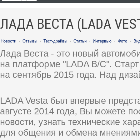
ЛАДА ВЕСТА (LADA VES
Новости
·
Отзывы
·
Тест-драйвы
·
Статьи
·
Интервью
·
Фото
·
Ви
Лада Веста - это новый автомо
на платформе "LADA B/C". Старт
на сентябрь 2015 года. Над диз
LADA Vesta был впервые предст
августе 2014 года, Вы можете п
новости, узнать технические ха
для общения и обмена мнениями