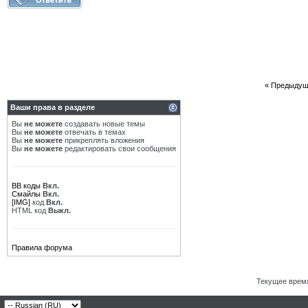
«
Предыдущ
Ваши права в разделе
Вы
не можете
создавать новые темы
Вы
не можете
отвечать в темах
Вы
не можете
прикреплять вложения
Вы
не можете
редактировать свои сообщения
BB коды
Вкл.
Смайлы
Вкл.
[IMG]
код
Вкл.
HTML код
Выкл.
Правила форума
Текущее врем