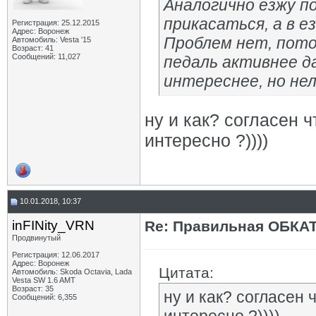
Аналогично езжу пок
прикасаться, а в е
Регистрация: 25.12.2015
Адрес: Воронеж
Проблем нет, пото
Автомобиль: Vesta '15
Возраст: 41
Сообщений: 11,027
педаль активнее д
интереснее, но нел
ну и как? согласен ч
интересно ?))))
10.01.2018, 10:37
inFINity_VRN
Re: Правильная ОБКА
Продвинутый
Регистрация: 12.06.2017
Адрес: Воронеж
Цитата:
Автомобиль: Skoda Octavia, Lada
Vesta SW 1.6 AMT
Возраст: 35
ну и как? согласен 
Сообщений: 6,355