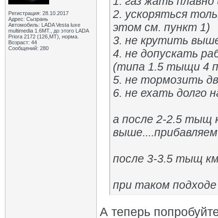
1. газ жать плавно 
2. ускоряться тол
Регистрация: 28.10.2017
Адрес: Сызрань
этом см. пункт 1)
Автомобиль: LADA Vesta luxe
multimedia 1.6MT., до этого LADA
Priora 2172 (126,MT), норма.
3. не крутить выш
Возраст: 44
Сообщений: 280
4. не допускать р
(типа 1.5 тыщи 4 п
5. не тормозить д
6. не ехать долго 
а после 2-2.5 тыщ
выше....прибавляе
после 3-3.5 тыщ к
при таком подходе
А теперь попробуйте