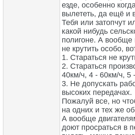
езде, особенно когд
вылететь, да ещё и в 
Тебя или затопчут и
какой нибудь сельск
полигоне. А вообще 
не крутить особо, во
1. Стараться не кру
2. Стараться произво
40км/ч, 4 - 60км/ч, 5 
3. Не допускать раб
высоких передачах.
Пожалуй все, но что
на одних и тех же об
А вообще двигателям
доют просраться в 