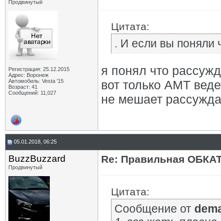
Продвинутый
Цитата:
. И если вы поняли 
я понял что рассужд
Регистрация: 25.12.2015
Адрес: Воронеж
Автомобиль: Vesta '15
вот только АМТ веде
Возраст: 41
Сообщений: 11,027
не мешает рассуждат
05.01.2018, 06:25
BuzzBuzzard
Re: Правильная ОБКА
Продвинутый
Цитата:
Сообщение от
dem