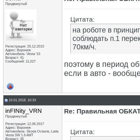
Продвинутый
Цитата:
на роботе в принцип
соблюдать п.1 перек
70км/ч.
Регистрация: 25.12.2015
Адрес: Воронеж
Автомобиль: Vesta '15
Возраст: 41
Сообщений: 11,027
поэтому в период об
если в авто - вообщ
10.01.2018, 10:33
inFINity_VRN
Re: Правильная ОБКА
Продвинутый
Регистрация: 12.06.2017
Адрес: Воронеж
Цитата:
Автомобиль: Skoda Octavia, Lada
Vesta SW 1.6 AMT
Возраст: 35