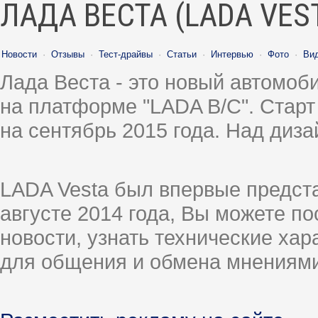
ЛАДА ВЕСТА (LADA VES
Новости
·
Отзывы
·
Тест-драйвы
·
Статьи
·
Интервью
·
Фото
·
Ви
Лада Веста - это новый автомо
на платформе "LADA B/C". Старт
на сентябрь 2015 года. Над диз
LADA Vesta был впервые предст
августе 2014 года, Вы можете п
новости, узнать технические ха
для общения и обмена мнениями