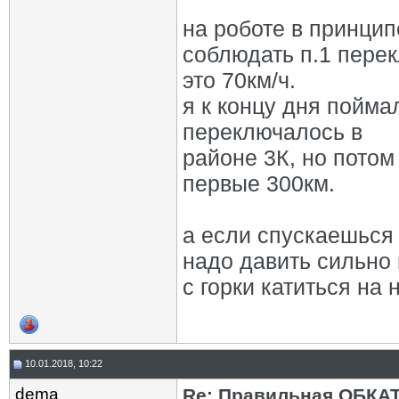
на роботе в принцип
соблюдать п.1 перек
это 70км/ч.
я к концу дня пойма
переключалось в
районе 3К, но потом
первые 300км.
а если спускаешься 
надо давить сильно 
с горки катиться на
10.01.2018, 10:22
dema
Re: Правильная ОБКА