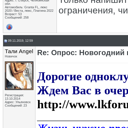
Адрес: г. Озёрск, Челябинская
обл.
ограничения, ч
Автомобиль: Granta FL, люкс
2020 / Веста, люкс, Платина 2022
Возраст: 53
Сообщений: 258
09.11.2019, 12:59
Тали Angel
Re: Опрос: Новогодний
Новичок
Дорогие однокл
Ждем Вас в очер
Регистрация:
13.10.2014
http://www.lkfor
Адрес: Ульяновск
Сообщений: 23
_________________