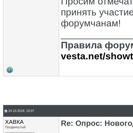
Просим отмечат
принять участи
форумчанам!
_____________
Правила фору
vesta.net/show
24.10.2018, 10:07
ХАВКА
Re: Опрос: Новог
Продвинутый