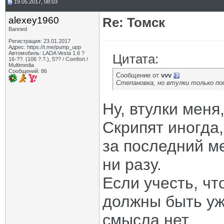
19.05.2017, 08:03
alexey1960
Re: Томск
Banned
Регистрация: 23.01.2017
Адрес: https://t.me/pump_upp
Автомобиль: LADA Vesta 1.6 ?
Цитата:
16-??. (106 ?.?.), 5?? / Comfort /
Multimedia
Сообщений: 86
Сообщение от
vvv
Степановка, но втулки только под
Ну, втулки меня
Скрипят иногда,
за последний м
ни разу.
Если учесть, чт
должны быть уж
смысла нет.