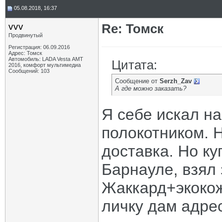
05.08.2018, 16:37
vvv
Re: Томск
Продвинутый
Регистрация: 06.09.2016
Адрес: Томск
Автомобиль: LADA Vesta АМТ
Цитата:
2016, комфорт мультимедиа
Сообщений: 103
Сообщение от
Serzh_Zav
А где можно заказать?
Я себе искал н
полокотником. Н
доставка. Но ку
Барнауле, взял 
Жаккард+экокож
личку дам адрес