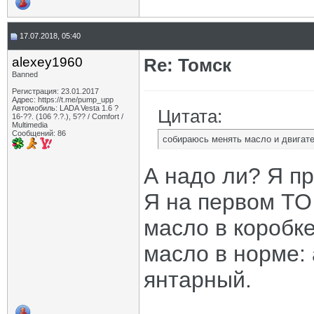
17.07.2018, 05:40
alexey1960
Re: Томск
Banned
Регистрация: 23.01.2017
Адрес: https://t.me/pump_upp
Автомобиль: LADA Vesta 1.6 ?
Цитата:
16-??. (106 ?.?.), 5?? / Comfort /
Multimedia
Сообщений: 86
собираюсь менять масло и двигат
А надо ли? Я пр
Я на первом ТО
масло в коробке
масло в норме:
янтарный.