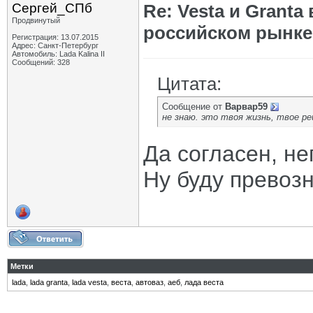
Сергей_СПб
Re: Vesta и Grant
Продвинутый
российском рынке
Регистрация: 13.07.2015
Адрес: Санкт-Петербург
Автомобиль: Lada Kalina II
Сообщений: 328
Цитата:
Сообщение от
Варвар59
не знаю. это твоя жизнь, твое р
Да согласен, не
Ну буду превозн
Метки
lada
,
lada granta
,
lada vesta
,
веста
,
автоваз
,
аеб
,
лада веста