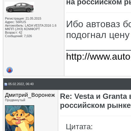
на российском р
Регистрация: 21.05.2015
Ибо автоваз б
Адрес: 56RUS
Автомобиль: LADA VESTA 2016 1.6
МКПП (JH3) КОМФОРТ
подогнал цену
Возраст: 42
Сообщений: 7,026
____________
http://www.auto
05.02.2022, 06:40
Дмитрий_Воронеж
Re: Vesta и Grant
Продвинутый
российском рынке
Цитата: