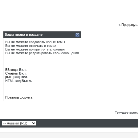
«
Предыдущ
Ваши права в разделе
Вы
не можете
создавать новые темы
Вы
не можете
отвечать в темах
Вы
не можете
прикреплять вложения
Вы
не можете
редактировать свои сообщения
BB коды
Вкл.
Смайлы
Вкл.
[IMG]
код
Вкл.
HTML код
Выкл.
Правила форума
Текущее врем