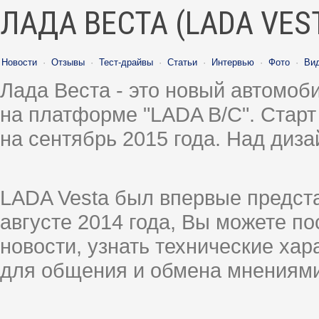
ЛАДА ВЕСТА (LADA VES
Новости
·
Отзывы
·
Тест-драйвы
·
Статьи
·
Интервью
·
Фото
·
Ви
Лада Веста - это новый автомо
на платформе "LADA B/C". Старт
на сентябрь 2015 года. Над диз
LADA Vesta был впервые предст
августе 2014 года, Вы можете п
новости, узнать технические ха
для общения и обмена мнениями