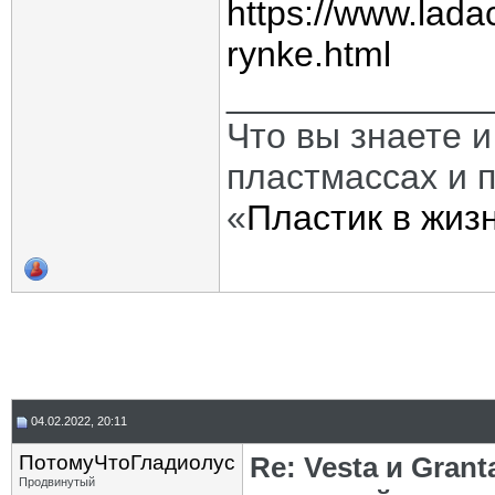
https://www.lada
rynke.html
_____________
Что вы знаете и
пластмассах и 
«
Пластик в жиз
04.02.2022, 20:11
ПотомуЧтоГладиолус
Re: Vesta и Gran
Продвинутый