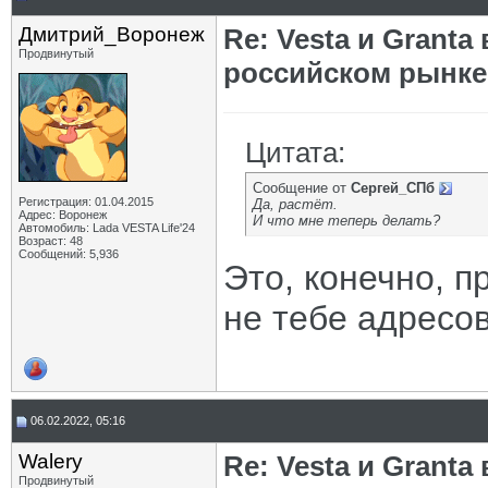
Дмитрий_Воронеж
Re: Vesta и Grant
Продвинутый
российском рынке
Цитата:
Сообщение от
Сергей_СПб
Регистрация: 01.04.2015
Да, растёт.
Адрес: Воронеж
И что мне теперь делать?
Автомобиль: Lada VESTA Life'24
Возраст: 48
Сообщений: 5,936
Это, конечно, п
не тебе адресов
06.02.2022, 05:16
Walery
Re: Vesta и Grant
Продвинутый