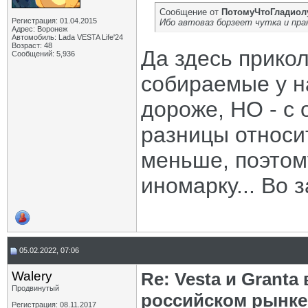
Сообщение от
ПотомуЧтоГладиол
Регистрация: 01.04.2015
Ибо автоваз борзеет чутка и пра
Адрес: Воронеж
Автомобиль: Lada VESTA Life'24
Возраст: 48
Да здесь прикол
Сообщений: 5,936
собираемые у на
дороже, НО - с
разницы относи
меньше, поэтом
иномарку... Во з
05.02.2022, 07:06
Walery
Re: Vesta и Grant
Продвинутый
российском рынке
Регистрация: 08.11.2017