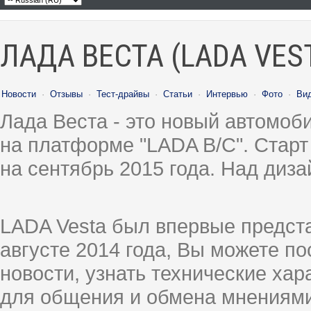
ЛАДА ВЕСТА (LADA VES
Новости
·
Отзывы
·
Тест-драйвы
·
Статьи
·
Интервью
·
Фото
·
Ви
Лада Веста - это новый автомо
на платформе "LADA B/C". Старт
на сентябрь 2015 года. Над диз
LADA Vesta был впервые предст
августе 2014 года, Вы можете п
новости, узнать технические ха
для общения и обмена мнениями