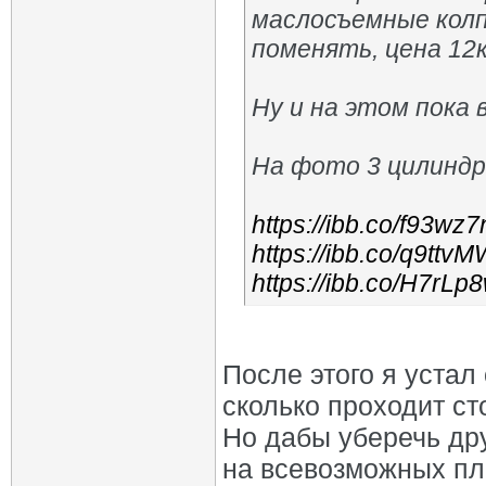
маслосъемные колпа
поменять, цена 12к
Ну и на этом пока в
На фото 3 цилиндр
https://ibb.co/f93wz7
https://ibb.co/q9ttv
https://ibb.co/H7rLp
После этого я устал
сколько проходит ст
Но дабы уберечь др
на всевозможных пл