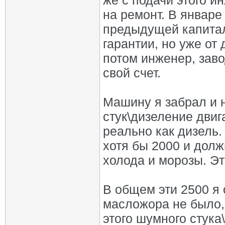
же с подачи этого 
на ремонт. В январе
предыдущей капитал
гарантии, но уже от 
потом инженер, заво
свой счет.
Машину я забрал и н
стук\дизеление двиг
реально как дизель.
хотя бы 2000 и долж
холода и морозы. Э
В общем эти 2500 я 
масложора не было, 
этого шумного стука