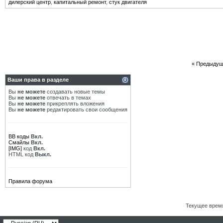
дилерский центр
,
капитальный ремонт
,
стук двигателя
«
Предыдущ
Ваши права в разделе
Вы
не можете
создавать новые темы
Вы
не можете
отвечать в темах
Вы
не можете
прикреплять вложения
Вы
не можете
редактировать свои сообщения
BB коды
Вкл.
Смайлы
Вкл.
[IMG]
код
Вкл.
HTML код
Выкл.
Правила форума
Текущее врем