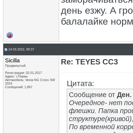
день езжу. А гр
балалайке норм
14.03.2022, 09:37
Sicilla
Re: TEYES CC3
Продвинутый
Регистрация: 02.01.2017
Адрес: г.Пермь
Автомобиль: Vesta NG Cross SW
Цитата:
2024
Сообщений: 1,867
Сообщение от
Ден.
Очередное- нет по
флешки. Папка прош
структуре(кривой)
По временной корр