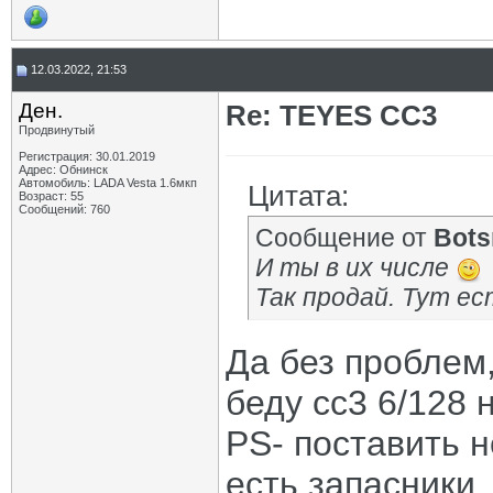
12.03.2022, 21:53
Ден.
Re: TEYES CC3
Продвинутый
Регистрация: 30.01.2019
Адрес: Обнинск
Автомобиль: LADA Vesta 1.6мкп
Цитата:
Возраст: 55
Сообщений: 760
Сообщение от
Bot
И ты в их числе
Так продай. Тут е
Да без проблем
беду сс3 6/128 
PS- поставить 
есть запасники.