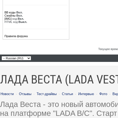
BB коды
Вкл.
Смайлы
Вкл.
[IMG]
код
Вкл.
HTML код
Выкл.
Правила форума
Текущее врем
ЛАДА ВЕСТА (LADA VES
Новости
·
Отзывы
·
Тест-драйвы
·
Статьи
·
Интервью
·
Фото
·
Ви
Лада Веста - это новый автомо
на платформе "LADA B/C". Старт