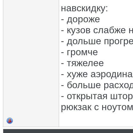
навскидку:
- дороже
- кузов слабже 
- дольше прогр
- громче
- тяжелее
- хуже аэродин
- больше расхо
- открытая што
рюкзак с ноутом