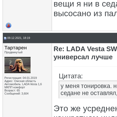
вещи я ни в сед
высосано из па
09.12.2021, 18:19
Тартарен
Re: LADA Vesta SW
Продвинутый
универсал лучше
Цитата:
Регистрация: 04.01.2019
Адрес: Омская область
Автомобиль: LADA Vesta 1,6
у меня тонировка. 
МКПП комфорт
Возраст: 65
седане не оставлял,
Сообщений: 3,604
Это же усредне