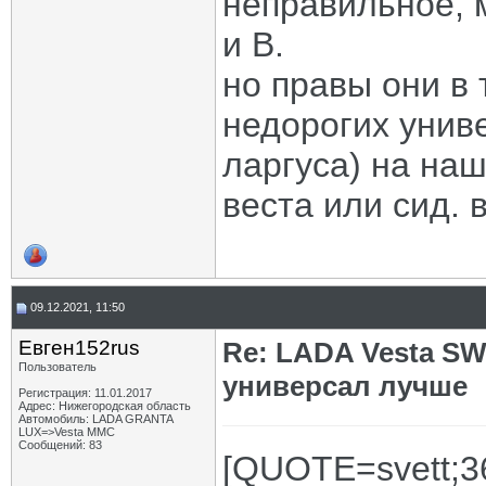
неправильное, м
и В.
но правы они в 
недорогих унив
ларгуса) на на
веста или сид. в
09.12.2021, 11:50
Евген152rus
Re: LADA Vesta SW
Пользователь
универсал лучше
Регистрация: 11.01.2017
Адрес: Нижегородская область
Автомобиль: LADA GRANTA
LUX=>Vesta MMC
Сообщений: 83
[QUOTE=svett;3