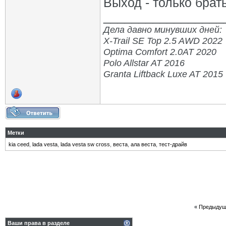
Выход - только брат
_________________
Дела давно минувших дней:
X-Trail SE Top 2.5 AWD 2022
Optima Comfort 2.0AT 2020
Polo Allstar AT 2016
Granta Liftback Luxe AT 2015
Метки
kia ceed
,
lada vesta
,
lada vesta sw cross
,
веста
,
ала веста
,
тест-драйв
«
Предыдущ
Ваши права в разделе