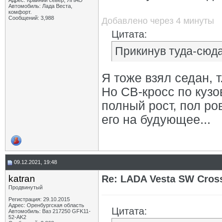
Адрес: Крайний север, ЯНАО
Автомобиль: Лада Веста,
комфорт.
Сообщений: 3,988
Добавлено через 4 минуты
Цитата:
Прикинув туда-сюда
Я тоже взял седан, 
Но СВ-кросс по кузо
полный рост, пол ро
его на будующее...
09.12.2021, 19:48
katran
Re: LADA Vesta SW Cros
Продвинутый
Регистрация: 29.10.2015
Адрес: Оренбургская область
Цитата:
Автомобиль: Ваз 217250 GFK11-
52-AK2