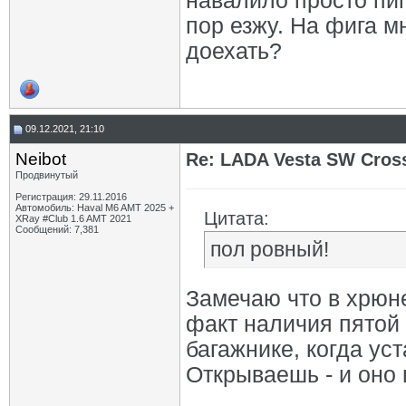
навалило просто пип
пор езжу. На фига м
доехать?
09.12.2021, 21:10
Neibot
Re: LADA Vesta SW Cros
Продвинутый
Регистрация: 29.11.2016
Автомобиль: Haval M6 AMT 2025 +
Цитата:
XRay #Club 1.6 AMT 2021
Сообщений: 7,381
пол ровный!
Замечаю что в хрюн
факт наличия пятой 
багажнике, когда ус
Открываешь - и оно 