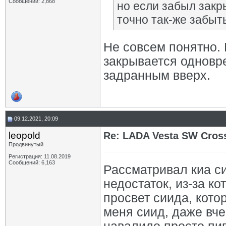
Сообщений: 2,868
но если забыл закр
точно так-же забыт
Не совсем понятно. 
закрывается одновр
задранным вверх.
09.12.2021, 20:09
leopold
Re: LADA Vesta SW Cros
Продвинутый
Регистрация: 11.08.2019
Сообщений: 6,163
Рассматривал киа с
недостаток, из-за ко
просвет сиида, кото
меня сиид, даже вче