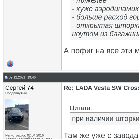
- тяжелее
- хуже аэродинамик
- больше расход го
- открытая шторка
ноутом из багажни
А пофиг на все эти 
09.12.2021, 19:46
Сергей 74
Re: LADA Vesta SW Cros
Продвинутый
Цитата:
при наличии шторки
Там же уже с завода
Регистрация: 02.04.2016