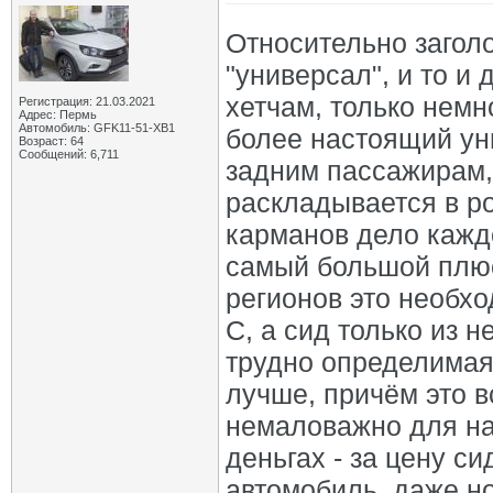
Относительно заголо
"универсал", и то и
хетчам, только немн
Регистрация: 21.03.2021
Адрес: Пермь
Автомобиль: GFK11-51-ХВ1
более настоящий уни
Возраст: 64
Сообщений: 6,711
задним пассажирам, 
раскладывается в р
карманов дело каждо
самый большой плюс
регионов это необхо
С, а сид только из н
трудно определимая
лучше, причём это вс
немаловажно для наш
деньгах - за цену с
автомобиль, даже но