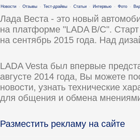
Новости
·
Отзывы
·
Тест-драйвы
·
Статьи
·
Интервью
·
Фото
·
Ви
Лада Веста - это новый автомо
на платформе "LADA B/C". Старт
на сентябрь 2015 года. Над диз
LADA Vesta был впервые предст
августе 2014 года, Вы можете п
новости, узнать технические ха
для общения и обмена мнениями
Разместить рекламу на сайте