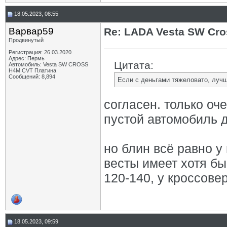
18.05.2023, 08:55
Варвар59
Re: LADA Vesta SW Cro
Продвинутый
Регистрация: 26.03.2020
Адрес: Пермь
Цитата:
Автомобиль: Vesta SW CROSS
H4M CVT Платина
Сообщений: 8,894
Если с деньгами тяжеловато, лучш
согласен. только оч
пустой автомобиль 
но блин всё равно у
весты имеет хотя бы
120-140, у кроссовер
18.05.2023, 09:59