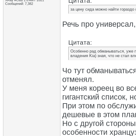
Цитата:
XRay #Club 1.6 AMT 2021
Сообщений: 7,382
за цену сида можно найти гораздо
Речь про универсал,
Цитата:
Особенно рад обманываться, уже п
владения Kia) зная, что не стал в
Чо тут обманываться
отменял.
У меня кореец во в
гигантский список, н
При этом по обслуж
дешевые в этом пла
Но с другой стороны
особенности хранцу