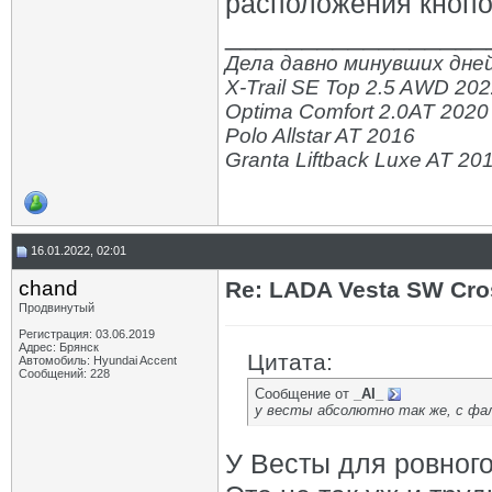
расположения кнопок 
_________________
Дела давно минувших дней
X-Trail SE Top 2.5 AWD 20
Optima Comfort 2.0AT 2020
Polo Allstar AT 2016
Granta Liftback Luxe AT 20
16.01.2022, 02:01
chand
Re: LADA Vesta SW Cro
Продвинутый
Регистрация: 03.06.2019
Адрес: Брянск
Цитата:
Автомобиль: Hyundai Accent
Сообщений: 228
Сообщение от
_AI_
у весты абсолютно так же, с фа
У Весты для ровного