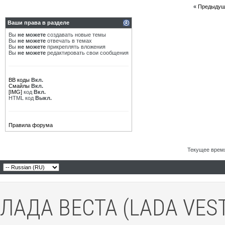
«
Предыдущ
Ваши права в разделе
Вы
не можете
создавать новые темы
Вы
не можете
отвечать в темах
Вы
не можете
прикреплять вложения
Вы
не можете
редактировать свои сообщения
BB коды
Вкл.
Смайлы
Вкл.
[IMG]
код
Вкл.
HTML код
Выкл.
Правила форума
Текущее врем
ЛАДА ВЕСТА (LADA VES