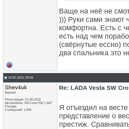
Ваще на неё не смот
))) Руки сами знают 
комфортна. Есть с ч
есть над чем порабо
(свёрнутые ессно) по
два спальника это не
18.05.2023, 06:58
Shev4uk
Re: LADA Vesta SW Cro
Banned
Регистрация: 01.09.2018
Автомобиль: KIA Ceed SW 1,6AT
Я отъездил на весте
Prestige
Сообщений: 1,955
представление о вес
престиж. Сравнивать