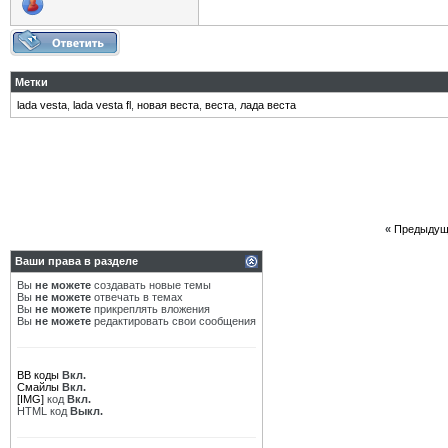
Метки
lada vesta
,
lada vesta fl
,
новая веста
,
веста
,
лада веста
«
Предыдущ
Ваши права в разделе
Вы
не можете
создавать новые темы
Вы
не можете
отвечать в темах
Вы
не можете
прикреплять вложения
Вы
не можете
редактировать свои сообщения
BB коды
Вкл.
Смайлы
Вкл.
[IMG]
код
Вкл.
HTML код
Выкл.