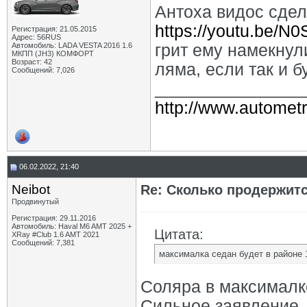
Антоха видос сдел
https://youtu.be/N
Регистрация: 21.05.2015
Адрес: 56RUS
Автомобиль: LADA VESTA 2016 1.6
грит ему намекнул
МКПП (JH3) КОМФОРТ
Возраст: 42
ляма, если так и б
Сообщений: 7,026
_______________
http://www.autometr
06.02.2022, 21:40
Neibot
Re: Сколько продержитс
Продвинутый
Регистрация: 29.11.2016
Автомобиль: Haval M6 AMT 2025 +
Цитата:
XRay #Club 1.6 AMT 2021
Сообщений: 7,381
максималка седан будет в районе 1
Соляра в максималке
Сильное заявление, 