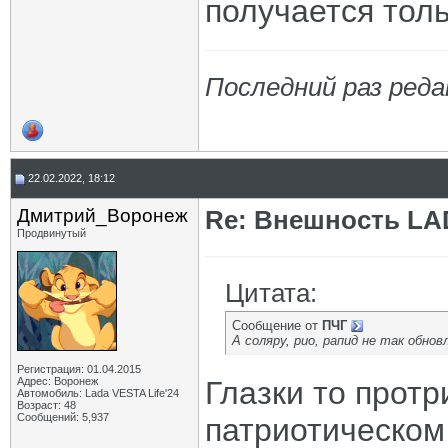
получается тол
Последний раз реда
22.02.2022, 18:12
Дмитрий_Воронеж
Re: Внешность LAD
Продвинутый
Цитата:
Сообщение от
ПЧГ
А соляру, рио, рапид не так обно
Регистрация: 01.04.2015
Адрес: Воронеж
Глазки то протр
Автомобиль: Lada VESTA Life'24
Возраст: 48
Сообщений: 5,937
патриотическом