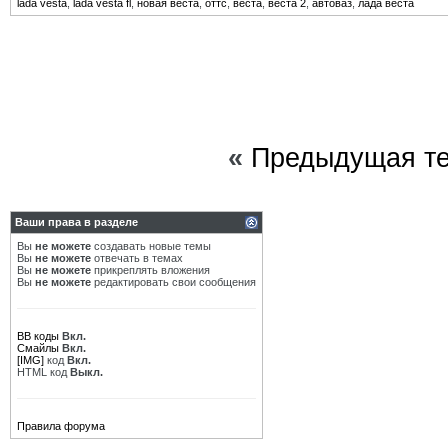
lada vesta
,
lada vesta fl
,
новая веста
,
оттс
,
веста
,
веста 2
,
автоваз
,
лада веста
«
Предыдущая т
Ваши права в разделе
Вы
не можете
создавать новые темы
Вы
не можете
отвечать в темах
Вы
не можете
прикреплять вложения
Вы
не можете
редактировать свои сообщения
BB коды
Вкл.
Смайлы
Вкл.
[IMG]
код
Вкл.
HTML код
Выкл.
Правила форума