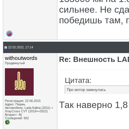
сильнее. Не сда
победишь там, г
22.02.2022, 17:14
withoutwords
Re: Внешность LAD
Продвинутый
Цитата:
Про мотор заикнулась
Регистрация: 22.06.2015
Так наверно 1,8
Адрес: Пермь
Автомобиль: Lada Kalina (2011) +
XrayCross CVT (2019=>2022)
Возраст: 46
Сообщений: 902