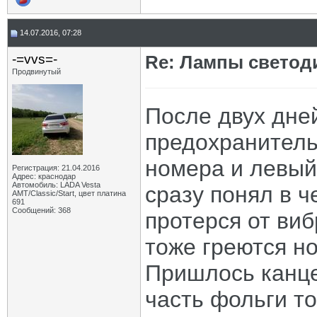
14.07.2016, 07:28
-=vvs=-
Re: Лампы светод
Продвинутый
После двух дне
предохранитель
номера и левый
Регистрация: 21.04.2016
Адрес: краснодар
Автомобиль: LADA Vesta
сразу понял в ч
АМТ/Classic/Start, цвет платина
691
Сообщений: 368
протерся от ви
тоже греются но
Пришлось канце
часть фольги т