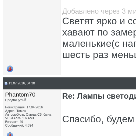
Добавлено через 3 м
Светят ярко и с
хавают по заме
маленькие(с на
шесть раз мень
13.07.2016, 04:38
Phantom70
Re: Лампы светод
Продвинутый
Регистрация: 17.04.2016
Адрес: Томск
Автомобиль: Омода С5, была
Спасибо, будем 
VESTA SW 1.6 АМТ
Возраст: 49
Сообщений: 4,894