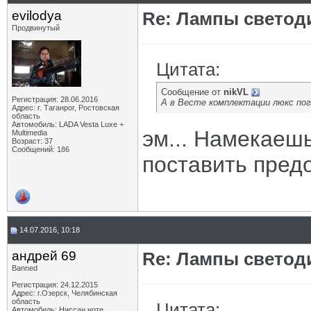
evilodya
Re: Лампы светод
Продвинутый
Цитата:
Сообщение от
nikVL
Регистрация: 28.06.2016
А в Весте комплектации люкс по
Адрес: г. Таганрог, Ростовская
область
Автомобиль: LADA Vesta Luxe +
эм... Намекаешь
Multimedia
Возраст: 37
Сообщений: 186
поставить пред
14.07.2016, 10:18
андрей 69
Re: Лампы светод
Banned
Регистрация: 24.12.2015
Адрес: г.Озерск, Челябинская
область
Цитата:
Автомобиль: Ниссан ноте