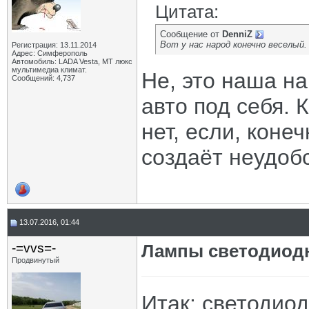
Цитата:
Сообщение от
DenniZ
Вот у нас народ конечно веселый
Регистрация: 13.11.2014
Адрес: Симферополь
Автомобиль: LADA Vesta, МТ люкс
мультимедиа климат.
Не, это наша н
Сообщений: 4,737
авто под себя. К
нет, если, коне
создаёт неудоб
13.07.2016, 01:44
-=vvs=-
Лампы светодиодн
Продвинутый
Итак: светодиод