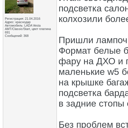
подсветка салон
колхозили боле
Регистрация: 21.04.2016
Адрес: краснодар
Автомобиль: LADA Vesta
АМТ/Classic/Start, цвет платина
691
Сообщений: 368
Пришли лампочк
Формат белые 
фару на ДХО и 
маленькие w5 бе
на крышке бага
подсветка бард
в задние стопы 
Без проблем вс