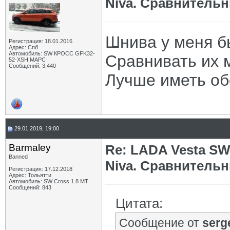
Niva. Сравнительн
Шнива у меня б
Регистрация: 18.01.2016
Адрес: Спб
Автомобиль: SW КРОСС GFK32-
Сравнивать их 
52-XSH МАРС
Сообщений: 3,440
Лучше иметь об
29.01.2019, 19:00
Barmaley
Re: LADA Vesta SW
Banned
Niva. Сравнительн
Регистрация: 17.12.2018
Адрес: Тольятти
Автомобиль: SW Cross 1.8 MТ
Сообщений: 843
Цитата:
Сообщение от
serg