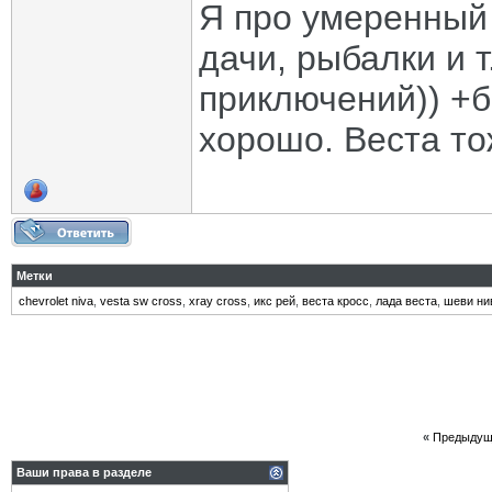
Я про умеренный 
дачи, рыбалки и т
приключений)) +б
хорошо. Веста то
Метки
chevrolet niva
,
vesta sw cross
,
xray cross
,
икс рей
,
веста кросс
,
лада веста
,
шеви ни
«
Предыдущ
Ваши права в разделе