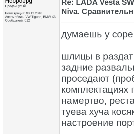
Hoopoepg
Re: LADA Vesta SW
Продвинутый
Niva. Сравнительн
Регистрация: 08.12.2018
Автомобиль: VW Tiguan, BMW X3
Сообщений: 812
думаешь у соре
шлицы в раздат
задние разваль
проседают (про
комплектациях 
намертво, реста
туева хуча кося
настроение пор