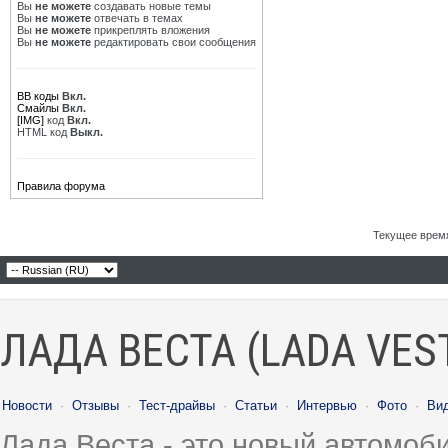
Вы
не можете
создавать новые темы
Вы
не можете
отвечать в темах
Вы
не можете
прикреплять вложения
Вы
не можете
редактировать свои сообщения
BB коды
Вкл.
Смайлы
Вкл.
[IMG]
код
Вкл.
HTML код
Выкл.
Правила форума
Текущее врем
ЛАДА ВЕСТА (LADA VES
Новости
·
Отзывы
·
Тест-драйвы
·
Статьи
·
Интервью
·
Фото
·
Ви
Лада Веста - это новый автомо