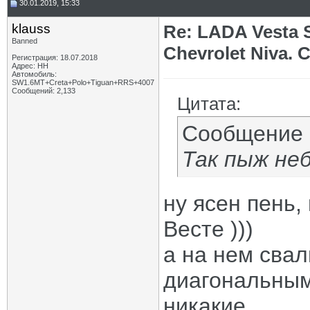
30.01.2019, 15:33
klauss
Re: LADA Vesta 
Banned
Chevrolet Niva.
Регистрация: 18.07.2018
Адрес: НН
Автомобиль:
SW1.6МТ+Creta+Polo+Tiguan+RRS+4007
Сообщений: 2,133
Цитата:
Сообщение
Так пыж неб
ну ясен пень,
Весте )))
а на нем свал
диагональным
никакие