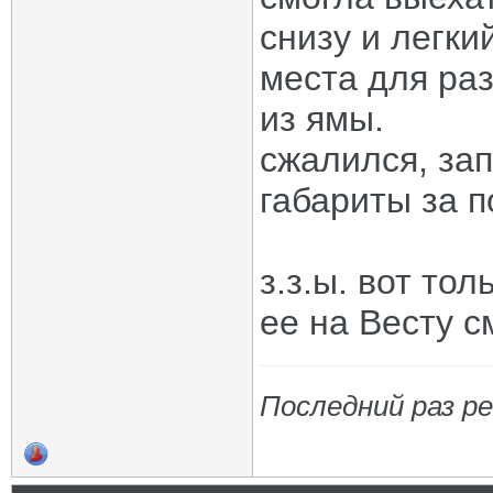
снизу и легки
места для раз
из ямы.
сжалился, зап
габариты за п
з.з.ы. вот тол
ее на Весту см
Последний раз ре