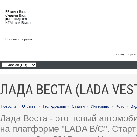
BB коды
Вкл.
Смайлы
Вкл.
[IMG]
код
Вкл.
HTML код
Выкл.
Правила форума
Текущее врем
ЛАДА ВЕСТА (LADA VES
Новости
·
Отзывы
·
Тест-драйвы
·
Статьи
·
Интервью
·
Фото
·
Ви
Лада Веста - это новый автомо
на платформе "LADA B/C". Старт