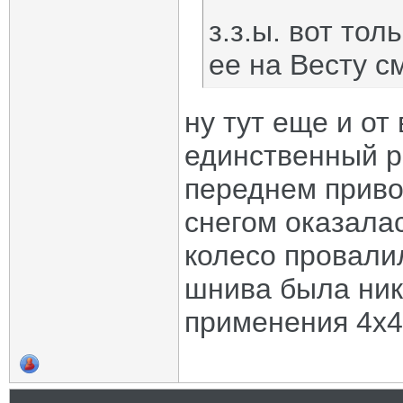
з.з.ы. вот тол
ее на Весту см
ну тут еще и от
единственный р
переднем привод
снегом оказалас
колесо провалил
шнива была ник
применения 4х4