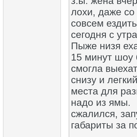
з.ы. жена вче
лохи, даже со
совсем ездить
сегодня с утр
Пыже низя ехат
15 минут шоу 
смогла выехат
снизу и легкий
места для раз
надо из ямы.
сжалился, зап
габариты за п