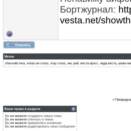
Бортжурнал:
htt
vesta.net/showt
Метки
chevrolet niva
,
vesta sw cross
,
xray cross
,
икс рей
,
веста кросс
,
лада веста
,
шеви ни
«
Предыдущ
Ваши права в разделе
Вы
не можете
создавать новые темы
Вы
не можете
отвечать в темах
Вы
не можете
прикреплять вложения
Вы
не можете
редактировать свои сообщения