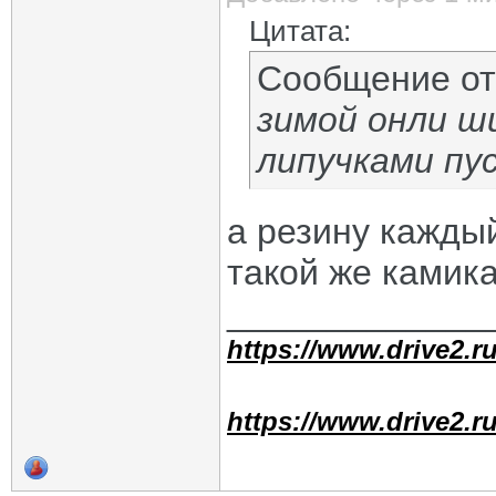
Цитата:
Сообщение о
зимой онли ши
липучками пу
а резину каждый
такой же камика
_____________
https://www.drive2.ru
https://www.drive2.ru