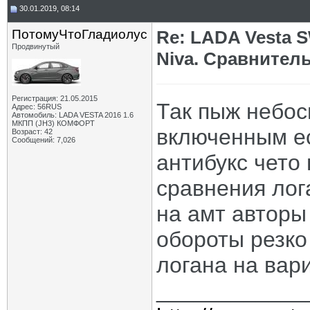
30.01.2019, 08:14
ПотомуЧтоГладиолус
Re: LADA Vesta S
Продвинутый
Niva. Сравнител
Регистрация: 21.05.2015
Так пыж небос
Адрес: 56RUS
Автомобиль: LADA VESTA 2016 1.6
МКПП (JH3) КОМФОРТ
включенным ес
Возраст: 42
Сообщений: 7,026
антибукс чето 
сравнения лог
на амт авторы
обороты резко 
логана на вар
____________