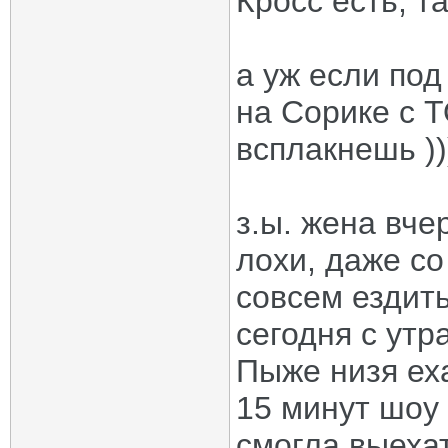
Кросс есть, та
а уж если под
на Сорике с Т
всплакнешь ))
з.ы. жена вч
лохи, даже со
совсем ездит
сегодня с утр
Пыже низя ехат
15 минут шоу 
смогла выехат