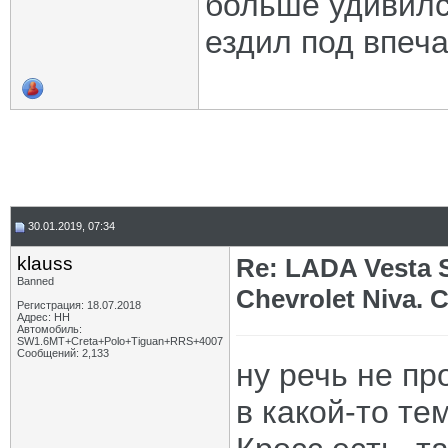
больше удивилс
ездил под впеч
30.01.2019, 07:34
klauss
Re: LADA Vesta 
Banned
Chevrolet Niva.
Регистрация: 18.07.2018
Адрес: НН
Автомобиль:
SW1.6МТ+Creta+Polo+Tiguan+RRS+4007
Сообщений: 2,133
ну речь не пр
в какой-то те