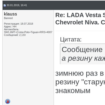
30.01.2019, 16:41
klauss
Re: LADA Vesta 
Banned
Chevrolet Niva.
Регистрация: 18.07.2018
Адрес: НН
Автомобиль:
SW1.6МТ+Creta+Polo+Tiguan+RRS+4007
Сообщений: 2,133
Цитата:
Сообщение
а резину к
зимнюю раз в 
резину "стару
знакомым