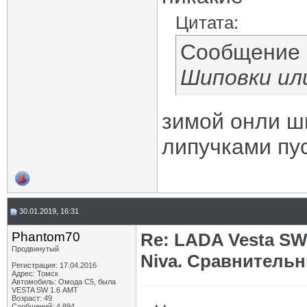
Цитата:
Сообщение
Шиповки ил
зимой онли ши
липучками пу
30.01.2019, 16:31
Phantom70
Re: LADA Vesta SW
Продвинутый
Niva. Сравнительн
Регистрация: 17.04.2016
Адрес: Томск
Автомобиль: Омода С5, была
VESTA SW 1.6 АМТ
Возраст: 49
Сообщений: 4,894