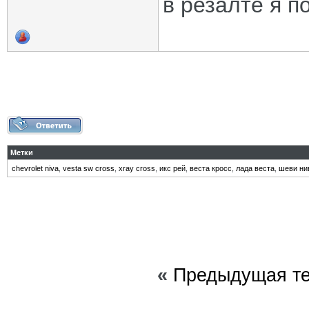
в резалте я п
Метки
chevrolet niva
,
vesta sw cross
,
xray cross
,
икс рей
,
веста кросс
,
лада веста
,
шеви ни
«
Предыдущая т