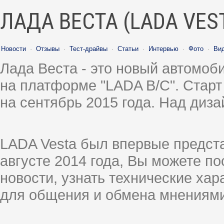
ЛАДА ВЕСТА (LADA VES
Новости
·
Отзывы
·
Тест-драйвы
·
Статьи
·
Интервью
·
Фото
·
Ви
Лада Веста - это новый автомо
на платформе "LADA B/C". Старт
на сентябрь 2015 года. Над диз
LADA Vesta был впервые предст
августе 2014 года, Вы можете п
новости, узнать технические ха
для общения и обмена мнениями