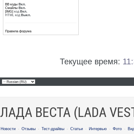
BB коды
Вкл.
Смайлы
Вкл.
[IMG]
код
Вкл.
HTML код
Выкл.
Правила форума
Текущее время:
11
ЛАДА ВЕСТА (LADA VES
Новости
·
Отзывы
·
Тест-драйвы
·
Статьи
·
Интервью
·
Фото
·
Ви