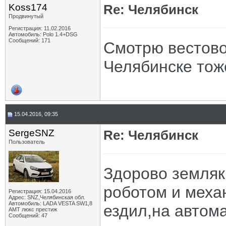
Koss174
Re: Челябинск
Продвинутый
Регистрация: 11.02.2016
Автомобиль: Polo 1.4+DSG
Сообщений: 171
Смотрю вестово
Челябинске тож
15.04.2016, 09:35
SergeSNZ
Re: Челябинск
Пользователь
Здорово земляк
роботом и меха
Регистрация: 15.04.2016
Адрес: SNZ,Челябинская обл.
Автомобиль: LADA VESTA SW1,8
ездил,на автом
AMT люкс престиж
Сообщений: 47