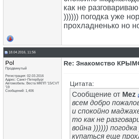
как не разговариваю 
)))))) погодка уже 
прохладненько но ног
18.04.2016, 11:56
Pol
Re: Знакомство КРЫМ
Продвинутый
Регистрация: 02.03.2016
Адрес: Санкт-Петербург
Цитата:
Автомобиль: Веста МКПП '15/CVT
'19
Сообщений: 1,406
Сообщение от
Mez
всем добро пожалов
и спокойно маджахе
то как не разговар
война )))))) погод
купаться еще прохл