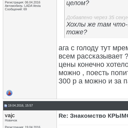
целом?
Регистрация: 06.04.2016
Автомобиль: LADA Vesta
Сообщений: 69
Добавлено через 35 секу
Хохлы же там что-
тоже?
ага с голоду тут мре
всем рассказывает ??
цены конечно хотело
можно , поесть попи
300 р а можно и за п
19.04.2016, 15:57
vajc
Re: Знакомство КРЫМ
Новичок
Регистрация: 19.04.2016