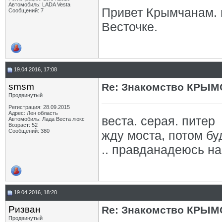
Автомобиль: LADA Vesta
Привет Крымчанам. п
Сообщений: 7
Весточке.
19.04.2016, 17:08
smsm
Re: Знакомство КРЫМ
Продвинутый
Регистрация: 28.09.2015
Адрес: Лен область
веста. серая. питер
Автомобиль: Лада Веста люкс
Возраст: 52
Сообщений: 380
жду моста, потом бу
.. правданадеюсь на
19.04.2016, 18:20
Ризван
Re: Знакомство КРЫМ
Продвинутый