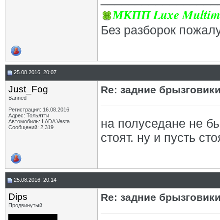
МКПП Luxe Multim
Без разборок пожал
25.08.2016, 20:07
Just_Fog
Re: задние брызговик
Banned
Регистрация: 16.08.2016
Адрес: Тольятти
на полуседане не был
Автомобиль: LADA Vesta
Сообщений: 2,319
стоят. ну и пусть сто
25.08.2016, 20:14
Dips
Re: задние брызговик
Продвинутый