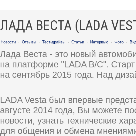
ЛАДА ВЕСТА (LADA VES
Новости
·
Отзывы
·
Тест-драйвы
·
Статьи
·
Интервью
·
Фото
·
Ви
Лада Веста - это новый автомо
на платформе "LADA B/C". Старт
на сентябрь 2015 года. Над диз
LADA Vesta был впервые предст
августе 2014 года, Вы можете п
новости, узнать технические ха
для общения и обмена мнениями