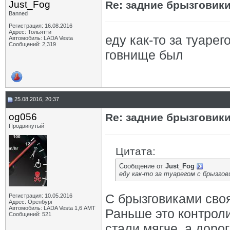
Just_Fog
Re: задние брызговик
Banned
Регистрация: 16.08.2016
Адрес: Тольятти
еду как-то за туарег
Автомобиль: LADA Vesta
Сообщений: 2,319
говнище был
25.08.2016, 20:37
og056
Re: задние брызговик
Продвинутый
Цитата:
Сообщение от
Just_Fog
еду как-то за туарегом с брызгови
С брызговиками сво
Регистрация: 10.05.2016
Адрес: Оренбург
Автомобиль: LADA Vesta 1,6 АМТ
Раньше это контрол
Сообщений: 521
стали мягче, а доро