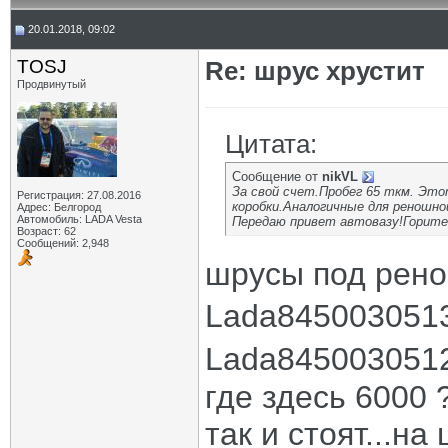
20.01.2018, 09:02
TOSJ
Re: шрус хрустит
Продвинутый
Цитата:
Сообщение от
nikVL
За свой счет.Пробег 65 ткм. Это
Регистрация: 27.08.2016
коробки.Аналогичные для реношно
Адрес: Белгород
Автомобиль: LADA Vesta
Передаю привет автовазу!Горите 
Возраст: 62
Сообщений: 2,948
шрусы под рено
Lada8450030513
Lada8450030512
где здесь 6000 
так и стоят...н