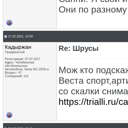
Они по разному
17.02.2021, 10:50
Кадыржан
Re: Шрусы
Продвинутый
Регистрация: 07.07.2017
Адрес: Челябинская
обл.Кизильское
Мож кто подска
Автомобиль: Vesta NG 2025г.в
Возраст: 47
Сообщений: 114
Веста спорт,арт
со скалки сним
https://trialli.ru