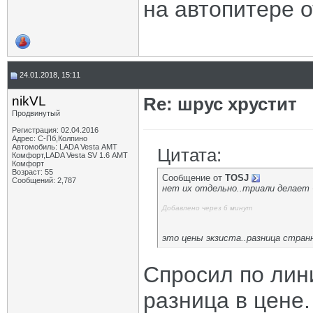
на автопитере о
24.01.2018, 15:11
nikVL
Re: шрус хрустит
Продвинутый
Регистрация: 02.04.2016
Адрес: С-Пб,Колпино
Автомобиль: LADA Vesta АМТ
Цитата:
Комфорт,LADA Vesta SV 1.6 АМТ
Комфорт
Возраст: 55
Сообщение от
TOSJ
Сообщений: 2,787
нет их отдельно..триали делает 
Добавлено через 6 минут
это цены экзиста..разница странн
Спросил по лин
разница в цене.