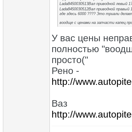
Lada8450030513Вал приводной левый 17
Lada8450030512Вал приводной правый 1
где здесь 6000 ???? Это триали делает
воодще с ценами на запчасти капец пр
У вас цены непра
полностью "воодщ
просто("
Рено -
http://www.autopit
Ваз
http://www.autopit