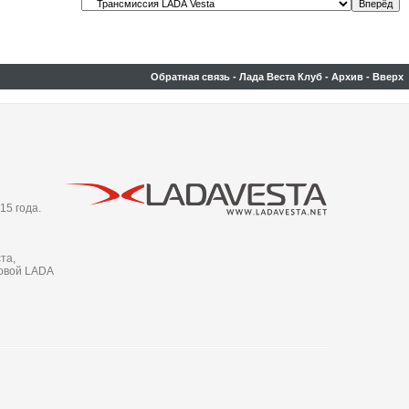
Обратная связь
-
Лада Веста Клуб
-
Архив
-
Вверх
15 года.
та,
новой LADA