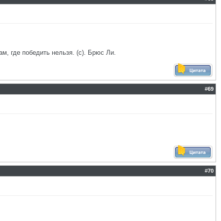
ам, где победить нельзя. (с). Брюс Ли.
#
69
#
70