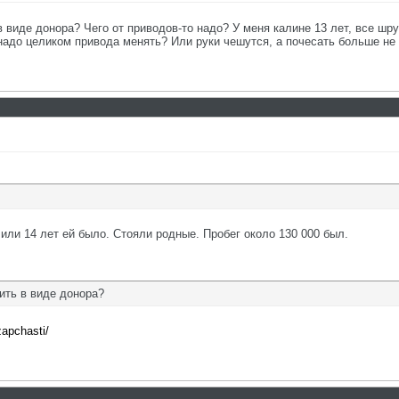
 виде донора? Чего от приводов-то надо? У меня калине 13 лет, все шр
надо целиком привода менять? Или руки чешутся, а почесать больше не 
 или 14 лет ей было. Стояли родные. Пробег около 130 000 был.
ить в виде донора?
zapchasti/