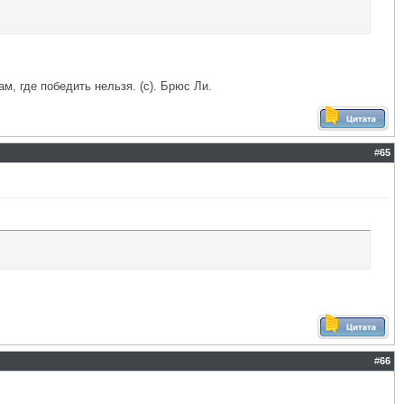
ам, где победить нельзя. (с). Брюс Ли.
#
65
#
66