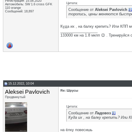
Регистрация: 15.08.2020
Цитата:
Автомобиль: SW 1.6 cross GFK
110 orange
Сообщение от
Aleksei Pavlovich
Сообщений: 18,897
торопись, цены меняются быстро
Куда их , на балку крепить? Или КПП 
__________________
133000 км на 1.8 мкпп 😉 . Тренируйся 
15.12.2022, 10:04
Aleksei Pavlovich
Re: Шрусы
Продвинутый
Цитата:
Сообщение от
Ладовоз
Куда их , на балку крепить? Или 
на ёлку повесишь