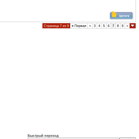
Страница 7 из 9
«
Первая
<
3
4
5
6
7
8
9
>
Быстрый переход