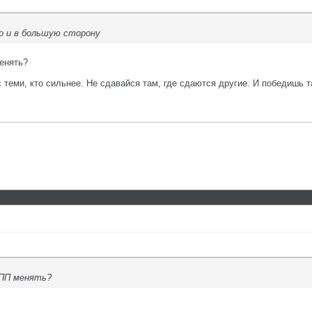
 и в большую сторону
менять?
с теми, кто сильнее. Не сдавайся там, где сдаются другие. И победишь т
КПП менять?