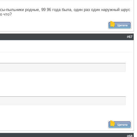
усы-пыльники родные, 99 96 года была, один раз один наружный шрус
о что?
#
67
#
68