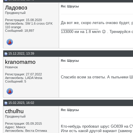
Ладовоз
Re: Шрусы
Продвинутый
Регистрация: 15.08.2020
Да вот же, скоро летать очково будет,
Автомобиль: SW 1.6 cross GFK
__________________
110 orange
Сообщений: 18,897
133000 км на 1.8 мкпп 😉 . Тренируйся 
15.12.2022, 13:39
kranomamo
Re: Шрусы
Новичок
Регистрация: 27.07.2022
Спасибо всем за ответы. А пыльники 
Автомобиль: LADA Vesta
Сообщений: 5
15.02.2023, 16:02
cthulhu
Re: Шрусы
Продвинутый
Регистрация: 05.09.2015
Кто-нибудь пробовал шрус GO839 на C
Адрес: Минск
Или есть какой другой вариант (замену
Автомобиль: Веста Оптима