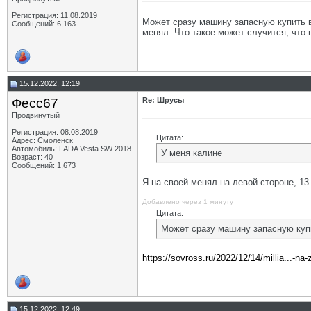
Регистрация: 11.08.2019
Может сразу машину запасную купить в
Сообщений: 6,163
менял. Что такое может случится, что 
15.12.2022, 12:19
Фесс67
Re: Шрусы
Продвинутый
Регистрация: 08.08.2019
Цитата:
Адрес: Смоленск
Автомобиль: LADA Vesta SW 2018
У меня калине
Возраст: 40
Сообщений: 1,673
Я на своей менял на левой стороне, 13
Добавлено через 1 минуту
Цитата:
Может сразу машину запасную куп
https://sovross.ru/2022/12/14/millia...-na-
15.12.2022, 12:49