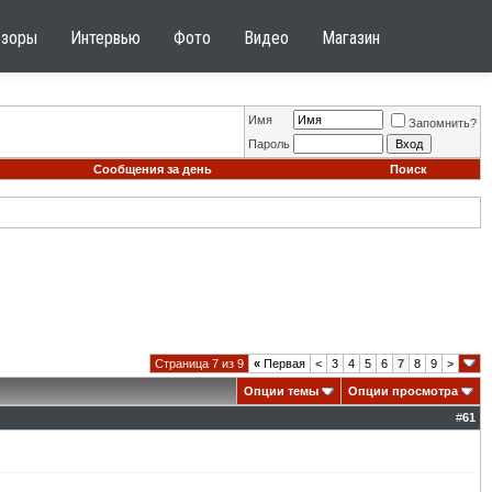
бзоры
Интервью
Фото
Видео
Магазин
Имя
Запомнить?
Пароль
Сообщения за день
Поиск
Страница 7 из 9
«
Первая
<
3
4
5
6
7
8
9
>
Опции темы
Опции просмотра
#
61