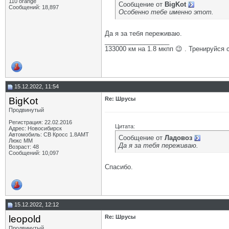
110 orange
Сообщение от
BigKot
Сообщений: 18,897
Особенно тебе именно этот.
Да я за тебя переживаю.
__________________
133000 км на 1.8 мкпп 😉 . Тренируйся 
15.12.2022, 11:54
BigKot
Re: Шрусы
Продвинутый
Регистрация: 22.02.2016
Цитата:
Адрес: Новосибирск
Автомобиль: СВ Кросс 1.8АМТ
Сообщение от
Ладовоз
Люкс ММ
Да я за тебя переживаю.
Возраст: 48
Сообщений: 10,097
Спасибо.
15.12.2022, 12:12
leopold
Re: Шрусы
Продвинутый