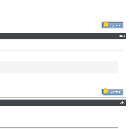
#
63
#
64