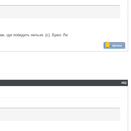
ам, где победить нельзя. (с). Брюс Ли.
#
62