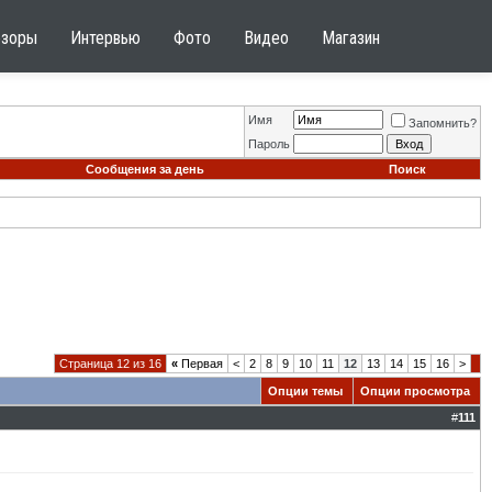
бзоры
Интервью
Фото
Видео
Магазин
Имя
Запомнить?
Пароль
Сообщения за день
Поиск
Страница 12 из 16
«
Первая
<
2
8
9
10
11
12
13
14
15
16
>
Опции темы
Опции просмотра
#
111