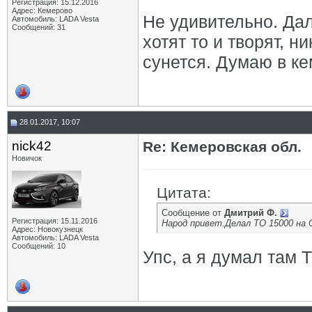
Регистрация: 15.12.2016
Адрес: Кемерово
Не удивительно. Да
Автомобиль: LADA Vesta
Сообщений: 31
хотят то и творят, н
сунется. Думаю в ке
28.01.2017, 10:07
nick42
Re: Кемеровская обл.
Новичок
Цитата:
Сообщение от
Дмитрий Ф.
Регистрация: 15.11.2016
Народ привет.Делал ТО 15000 на О
Адрес: Новокузнецк
Автомобиль: LADA Vesta
Сообщений: 10
Упс, а я думал там Т