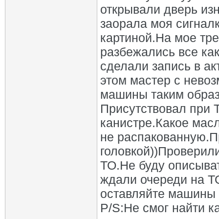
открывали дверь изн
заорала моя сигналк
картиной.На мое тре
разбежались все ка
сделали запись в ак
этом мастер с нево
машины таким образ
Присутствовал при Т
канистре.Какое мас
не распакованную.П
головкой))Проверили
ТО.Не буду описыва
ждали очереди на ТО
оставляйте машины н
P/S:Не смог найти к