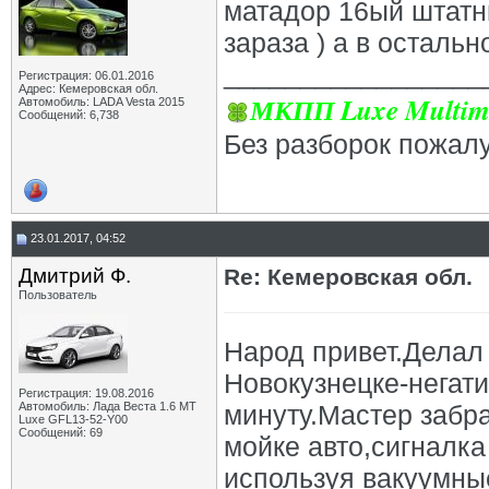
матадор 16ый штатн
зараза ) а в остальн
_________________
Регистрация: 06.01.2016
Адрес: Кемеровская обл.
МКПП Luxe Multim
Автомобиль: LADA Vesta 2015
Сообщений: 6,738
Без разборок пожал
23.01.2017, 04:52
Дмитрий Ф.
Re: Кемеровская обл.
Пользователь
Народ привет.Делал 
Новокузнецке-негати
Регистрация: 19.08.2016
Автомобиль: Лада Веста 1.6 MT
минуту.Мастер забр
Luxe GFL13-52-Y00
Сообщений: 69
мойке авто,сигналка
используя вакуумны