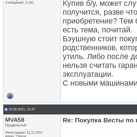
Купив б/у, может слу
Сообщений: 3,130
получится, разве чт
приобретение? Тем 
есть тема, почитай.
Бэушную стоит покуп
родственников, кото
утиль. Либо после д
нельзя считать гар
эксплуатации.
С новыми машинами 
25.08.2021, 15:47
MVA58
Re: Покупка Весты по
Продвинутый
Регистрация: 12.11.2017
Адрес: Пенза