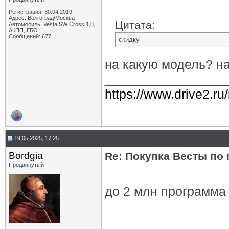
Регистрация: 30.04.2019
Адрес: Волгоград\Москва
Цитата:
Автомобиль: Vesta SW Cross 1,8,
АКПП, ГБО
Сообщений: 677
скидку
на какую модель? на
_________________
https://www.drive2.ru
19.05.2025, 17:25
Bordgia
Re: Покупка Весты по
Продвинутый
до 2 млн программа