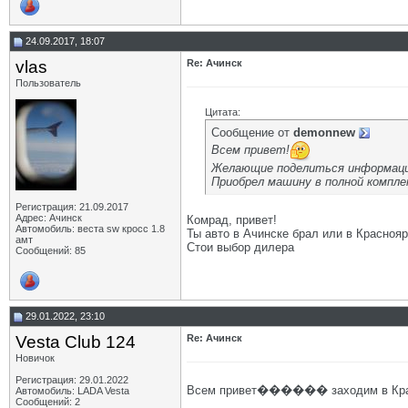
24.09.2017, 18:07
vlas
Re: Ачинск
Пользователь
Цитата:
Сообщение от
demonnew
Всем привет!
Желающие поделиться информаци
Приобрел машину в полной компле
Регистрация: 21.09.2017
Адрес: Ачинск
Комрад, привет!
Автомобиль: веста sw кросс 1.8
Ты авто в Ачинске брал или в Красноя
амт
Стои выбор дилера
Сообщений: 85
29.01.2022, 23:10
Vesta Club 124
Re: Ачинск
Новичок
Регистрация: 29.01.2022
Всем привет������ заходим в Красн
Автомобиль: LADA Vesta
Сообщений: 2