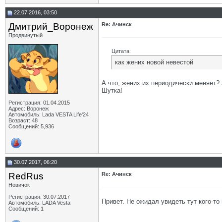
22.07.2016, 03:50
Дмитрий_Воронеж
Re: Ачинск
Продвинутый
Цитата:
как жених новой невестой
А что, жених их периодически меняет? 
Шутка!
Регистрация: 01.04.2015
Адрес: Воронеж
Автомобиль: Lada VESTA Life'24
Возраст: 48
Сообщений: 5,936
30.07.2017, 06:20
RedRus
Re: Ачинск
Новичок
Регистрация: 30.07.2017
Привет. Не ожидал увидеть тут кого-то
Автомобиль: LADA Vesta
Сообщений: 1