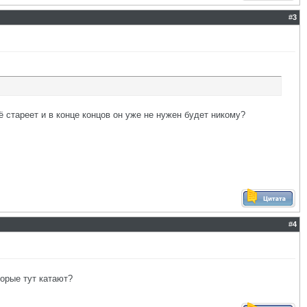
#
3
ё стареет и в конце концов он уже не нужен будет никому?
#
4
торые тут катают?