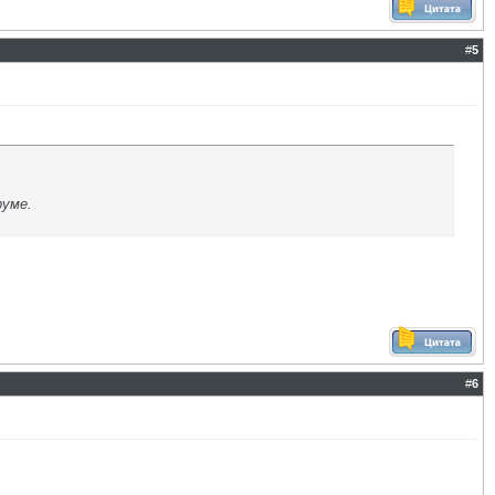
#
5
уме.
#
6