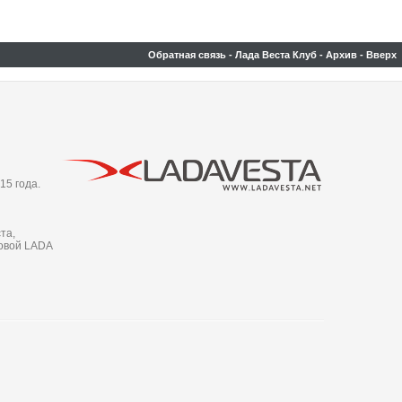
Обратная связь
-
Лада Веста Клуб
-
Архив
-
Вверх
15 года.
та,
новой LADA