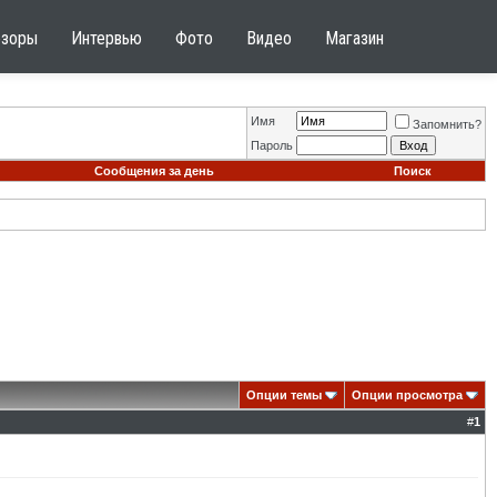
бзоры
Интервью
Фото
Видео
Магазин
Имя
Запомнить?
Пароль
Сообщения за день
Поиск
Опции темы
Опции просмотра
#
1